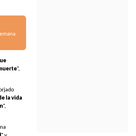
 semana
que
 muerte
",
orjado
e la vida
ón
",
ona
d
" y