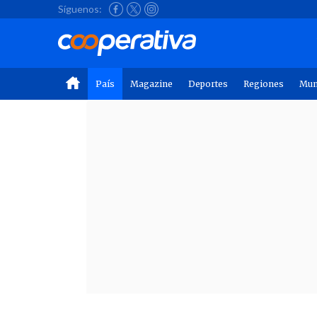
Síguenos:
País
Magazine
Deportes
Regiones
Mu