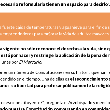
ecesario reformularla tienen un espacio para decirlo
".
 fuerte caída de temperaturas y aguanieve para el fin de
a emprendedores para mejorar la vida de adultos mayores
a vigente no sólo reconoce el derecho a la vida
,
sino 
está por nacer y restringe la aplicación de la pena de
e lunes por
El Mercurio
.
 tener un número de Constituciones en su historia que han f
scendido en el tiempo. Una de ellas es
el reconocimiento d
danos
,
su libertad para profesar públicamente la religi
proceso constituyente?", pregunta el Arzobispado y menci
ndo nuestra Constitución
,
conversando en comunida