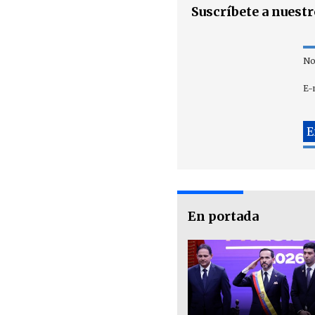
Suscríbete a nuest
No
E-
En portada