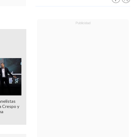
anelistas
 a Crespo y
ma