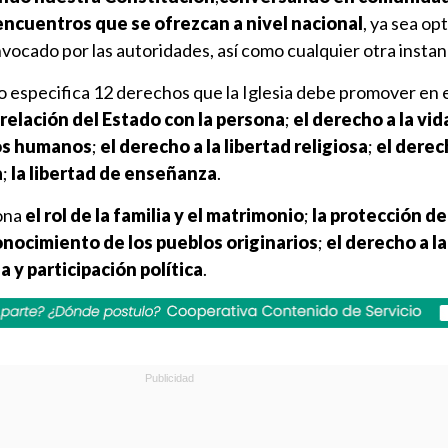
encuentros que se ofrezcan a nivel nacional
, ya sea o
vocado por las autoridades, así como cualquier otra instanc
 especifica 12 derechos que la Iglesia debe promover en 
 relación del Estado con la persona
;
el derecho a la vid
os humanos
;
el derecho a la libertad religiosa
;
el derec
a
;
la libertad de enseñanza
.
ona
el rol de la familia y el matrimonio
;
la protección de
onocimiento de los pueblos originarios
;
el derecho a la
 y participación política
.