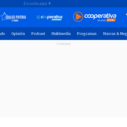
Escucha aquí ▼
ndo
Opinión
Podcast
Multimedia
Programas
Marcas & Neg