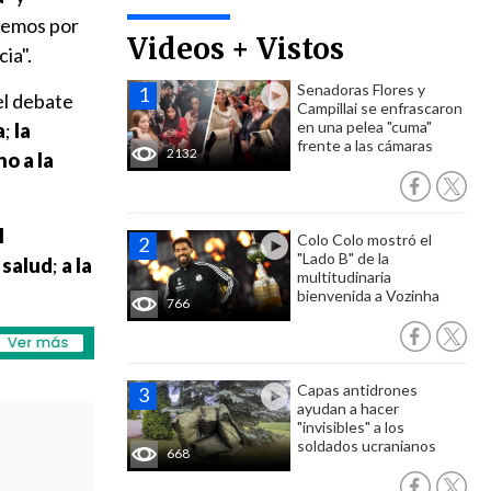
ptemos por
Videos + Vistos
ia".
Senadoras Flores y
el debate
Campillai se enfrascaron
en una pelea "cuma"
a
;
la
frente a las cámaras
2132
ho a la
l
Colo Colo mostró el
"Lado B" de la
 salud
;
a la
multitudinaria
bienvenida a Vozinha
766
Capas antidrones
ayudan a hacer
"invisibles" a los
soldados ucranianos
668