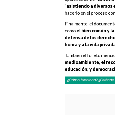
"
asistiendo a diversos 
hacerlo en el proceso con
Finalmente, el documento
como
el bien común y la
defensa de los derech
honra y a la vida privad
También el folleto menci
medioambiente
;
el rec
educación
;
y democracia