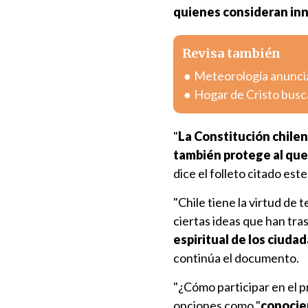
quienes consideran inn
Revisa también
Meteorología anuncia
Hogar de Cristo busc
"
La Constitución chilen
también protege al que 
dice el folleto citado est
"Chile tiene la virtud de
ciertas ideas que han tra
espiritual de los ciuda
continúa el documento.
"¿Cómo participar en el 
opciones como "
conocie