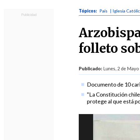
Tópicos:
País
| Iglesia Católi
Arzobispa
folleto so
Publicado:
Lunes, 2 de Mayo 
Documento de 10 caril
"La Constitución chile
protege al que está por