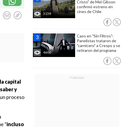
Cristo" de Mel Gibson
confirmó estreno en
cines de Chile
5159
Caos en "Sin Filtros":
Panelistas trataron de
"carnicero" a Crespo y se
retiraron del programa
4600
a capital
 saber y
o un proceso
a
e "
incluso