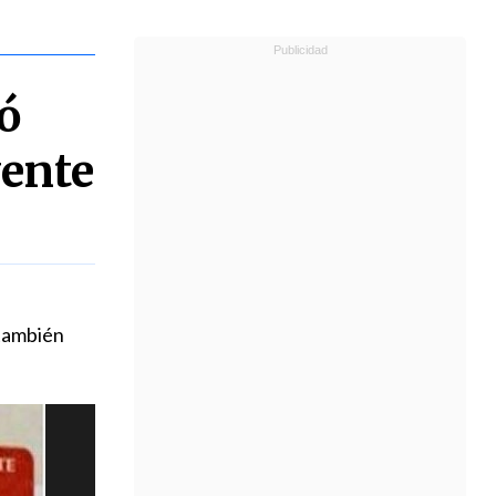
ó
yente
 también