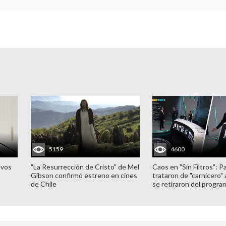
5159
4600
evos
"La Resurrección de Cristo" de Mel
Caos en "Sin Filtros": P
Gibson confirmó estreno en cines
trataron de "carnicero"
de Chile
se retiraron del progra