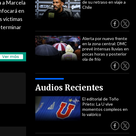
a a Marcela
de su retraso en viaje a
Chile
enfocará en
s víctimas
eterminar
Alerta por nuevo frente
en la zona central: DMC
prevé intensas lluvias en
pocas horas y posterior
ola de frío
Audios Recientes
El editorial de Toño
Prieto: La U vive
momentos compleos en
lo valórico