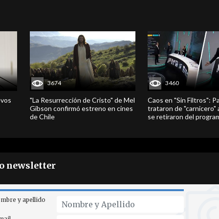
3674
3460
evos
"La Resurrección de Cristo" de Mel
Caos en "Sin Filtros": P
Gibson confirmó estreno en cines
trataron de "carnicero"
de Chile
se retiraron del progra
ro newsletter
mbre y apellido
mail