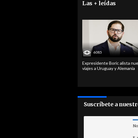
Las + leídas
6085
Expresidente Boric alista nu
viajes a Uruguay y Alemania
Suscríbete a nuest
No
E-