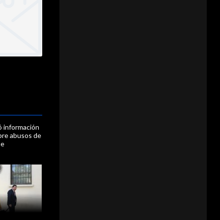
tó información
obre abusos de
te