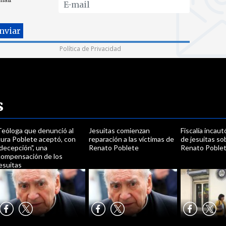
Política de Privacidad
s
Teóloga que denunció al
Jesuitas comienzan
Fiscalía incau
cura Poblete aceptó, con
reparación a las víctimas de
de jesuitas s
decepción", una
Renato Poblete
Renato Poble
compensación de los
esuitas