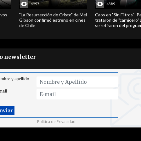
4997
4389
evos
"La Resurrección de Cristo" de Mel
Caos en "Sin Filtros": P
Gibson confirmó estreno en cines
trataron de "carnicero"
de Chile
se retiraron del progra
ro newsletter
mbre y apellido
mail
Política de Privacidad