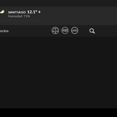
+
+
+
12.1°
SANTIAGO
Humedad
71%
ocios