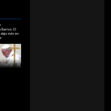
r
 Barros: El
 algo más en
le