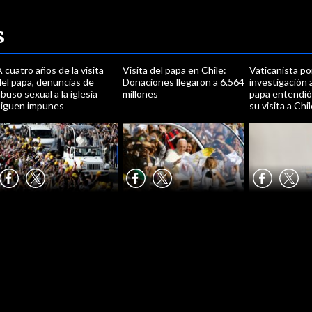
s
 cuatro años de la visita
Visita del papa en Chile:
Vaticanista po
del papa, denuncias de
Donaciones llegaron a 6.564
investigación a
buso sexual a la iglesia
millones
papa entendió
siguen impunes
su visita a Chi