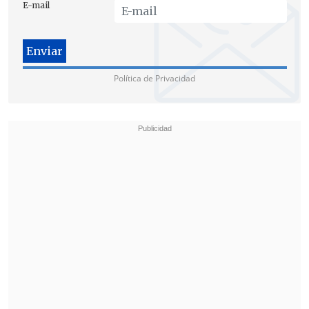
E-mail
Se pronunció también contra la
iniciativa el
"generalísimo" de la
campaña aliancista, Joaquín Lavín
:
Política de Privacidad