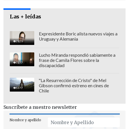
yendo demasiado lejos
, y me parece que
de alguna manera esto no conecta con lo
Las + leídas
que la gente pide, que es mucha mayor
seguridad y protección a las víctimas",
señaló la ex senadora UDI.
Expresidente Boric alista nuevos viajes a
Uruguay y Alemania
7929
Lucho Miranda respondió sabiamente a
frase de Camila Flores sobre la
7377
discapacidad
"La Resurrección de Cristo" de Mel
Gibson confirmó estreno en cines de
5377
Chile
Suscríbete a nuestro newsletter
Nombre y apellido