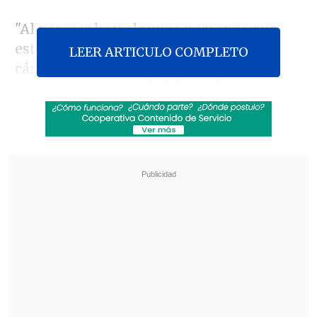
"Al parecer hay algunas personas que
están pensando en llevar urnas a las
LEER ARTICULO COMPLETO
cárceles para que voten los presos, las
personas privadas de libertad. Quiero
decirles que
a mí me parece súper bien
que nos preocupemos de los derechos de
todos, pero me parece que estamos
yendo un poquito demasiado lejos
", dijo
Matthei.
Revisa también
Incendio consumió un bus eléctrico del
sistema Red en Providencia
Carmona viajó a Cuba por segunda vez este