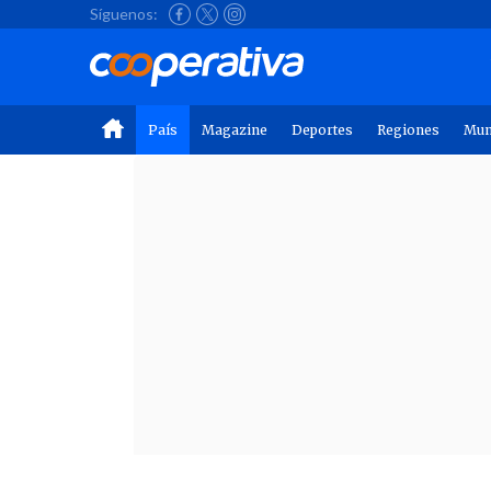
Síguenos:
País
Magazine
Deportes
Regiones
Mu