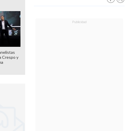
anelistas
 a Crespo y
ma