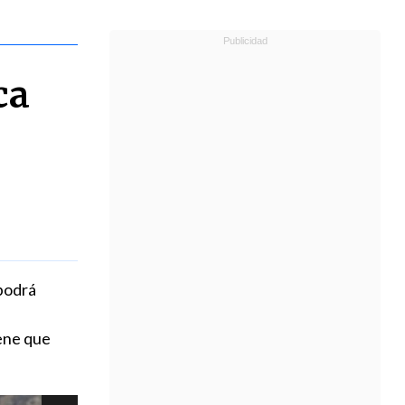
ca
 podrá
iene que