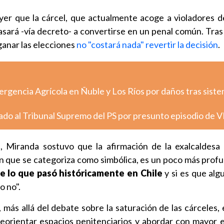
yer que la cárcel, que actualmente acoge a violadores 
sará -vía decreto- a convertirse en un penal común. Tras 
anar las elecciones
no "costará nada" revertir la decisión
.
rgencia Agrícola en Ñuble y Los Ríos por daños tras sist
vado al Tribunal Supremo del PS por presunto episodio de V
é
, Miranda sostuvo que la afirmación de la exalcaldesa
n que se categoriza como simbólica, es un poco más profu
de lo que pasó históricamente en Chile
y si es que alg
o no".
 más allá del debate sobre la saturación de las cárceles, 
eorientar espacios penitenciarios y abordar con mayor ef