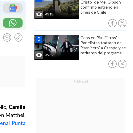
Cristo" de Mel Gibson
confirmó estreno en
cines de Chile
4313
Caos en "Sin Filtros":
Panelistas trataron de
"carnicero" a Crespo y se
retiraron del programa
3969
lio,
Camila
lyn Matthei,
penal Punta