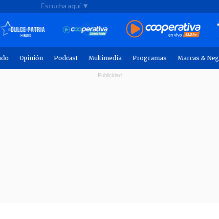
Escucha aquí ▼
ndo
Opinión
Podcast
Multimedia
Programas
Marcas & Neg