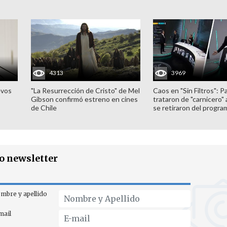
4313
3969
evos
"La Resurrección de Cristo" de Mel
Caos en "Sin Filtros": P
Gibson confirmó estreno en cines
trataron de "carnicero"
de Chile
se retiraron del progra
ro newsletter
mbre y apellido
mail