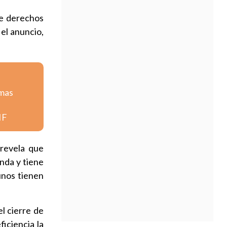
de derechos
el anuncio,
emas
IF
 revela que
nda y tiene
unos tienen
el cierre de
iciencia la