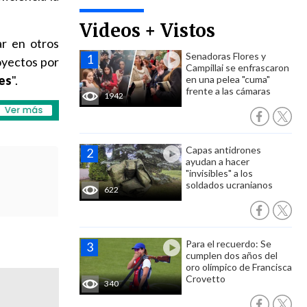
Videos + Vistos
ar en otros
Senadoras Flores y
oyectos por
Campillai se enfrascaron
es
".
en una pelea "cuma"
frente a las cámaras
1942
Capas antidrones
ayudan a hacer
"invisibles" a los
soldados ucranianos
622
Para el recuerdo: Se
cumplen dos años del
oro olímpico de Francisca
Crovetto
340