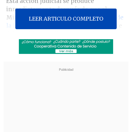
Esta acción judicial se produce
inmediatamente después de que el
Ministerio Público notificara
el cierre de
LEER ARTICULO COMPLETO
la indagatoria
contra el otrora militante
del Partido Socialista (PS) por los
presuntos delitos de
violación y abuso
sexual
de una exsubalterna
, ocurridos,
según la denuncia de la mujer, en
septiembre de 2024, tras las
celebraciones de Fiestas Patrias.
Revisa también
Así fue el intento de encerrona repelido por el
escolta del exministro Cordero
Encuestas destacan popularidad de la ACOT
anunciada por Kast