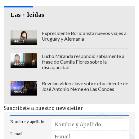
estas deben decretarse y la pertinencia
Las + leídas
de las mismas para demostrar la
inocencia de Manuel Monsalve"
, afirmó
el abogado.
Expresidente Boric alista nuevos viajes a
Uruguay y Alemania
8113
Lucho Miranda respondió sabiamente a
frase de Camila Flores sobre la
8051
discapacidad
Revelan video clave sobre el accidente de
José Antonio Neme en Las Condes
5927
Suscríbete a nuestro newsletter
Nombre y apellido
E-mail