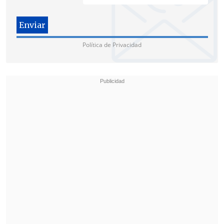
El tribunal deberá ahora citar a una
audiencia para discutir los argumentos
de la defensa y decidir si efectivamente
Política de Privacidad
existen diligencias pendientes que sean
pertinentes para la causa.
"De acogerse esta solicitud,
se abriría
una nueva etapa de investigación
e
indudablemente
se fijaría una nueva
audiencia de preparación de juicio oral
",
señaló Providel.
Monsalve cumple
arresto domiciliario
total
en su departamento de Viña del
Mar
, medida cautelar dictada por la Corte
Suprema en mayo de 2025 tras revocar
su prisión preventiva.