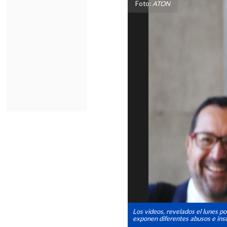
Foto:
ATON
Los videos, revelados el lunes po
exponen diferentes abusos e insu