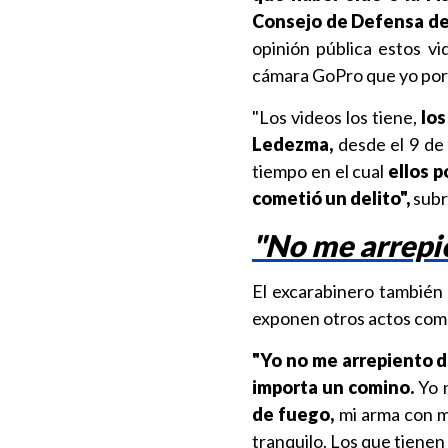
Consejo de Defensa del
opinión pública estos v
cámara GoPro que yo por
"Los videos los tiene,
los
Ledezma,
desde el 9 de 
tiempo en el cual
ellos 
cometió un delito",
subr
"No me arrepi
El excarabinero tambié
exponen otros actos co
"Yo no me arrepiento de
importa un comino.
Yo 
de fuego,
mi arma con mu
tranquilo. Los que tienen 