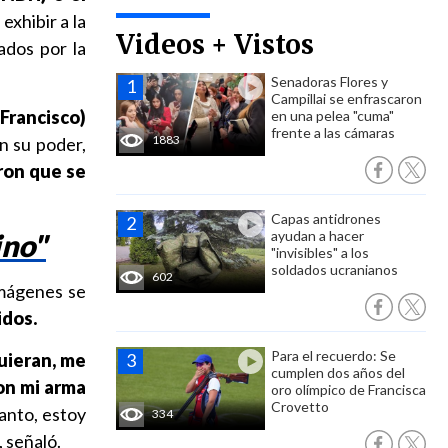
exhibir a la
Videos + Vistos
ados por la
Senadoras Flores y
Campillai se enfrascaron
(Francisco)
en una pelea "cuma"
frente a las cámaras
1883
n su poder,
ron que se
Capas antidrones
ino"
ayudan a hacer
"invisibles" a los
soldados ucranianos
602
imágenes se
idos.
Para el recuerdo: Se
quieran, me
cumplen dos años del
on mi arma
oro olímpico de Francisca
Crovetto
tanto, estoy
334
, señaló.