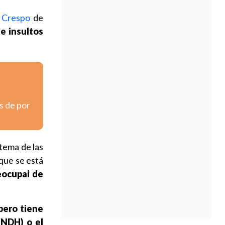
a Crespo
de
e insultos
s de por
 tema de las
 que se está
eocupai de
pero tiene
INDH) o el