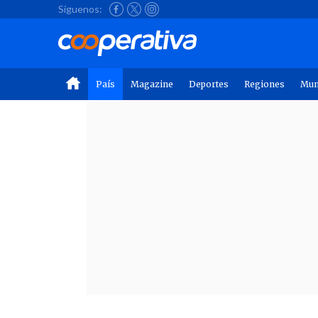
Síguenos:
País
Magazine
Deportes
Regiones
Mu