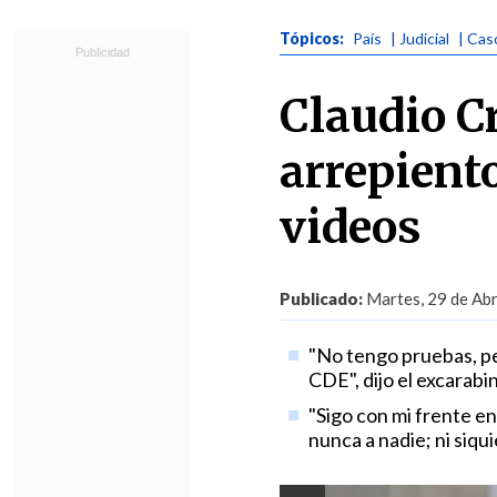
Tópicos:
País
| Judicial
| Cas
Claudio C
arrepiento
videos
Publicado:
Martes, 29 de Abr
"No tengo pruebas, per
CDE", dijo el excarab
"Sigo con mi frente e
nunca a nadie; ni siqu