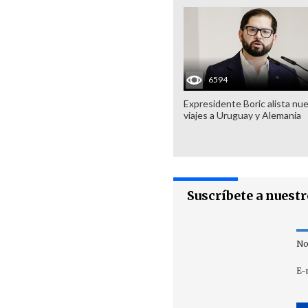
6594
Expresidente Boric alista nu
viajes a Uruguay y Alemania
Suscríbete a nuest
No
E-