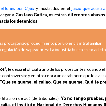
 el lunes por
Ciper
y mostrados en el
juicio que acusa 
 cegar a
Gustavo Gatica,
muestran
diferentes abusos 
hacia los detenidos.
a protagonizó procedimiento por violencia intrafamiliar
regulación de vapeadores: La industria busca crear adicto
jos",
le decía el oficial a uno de los protestantes, cuando el
 controversia; y en otro reta a un carabinero que le avisa
"Que se queme, el culiao. Que se queme. Qué te pr
o filtraron de acá (de tribunales).
Yo no tengo pruebas, 
scalía, el Instituto Nacional de Derechos Humanos (