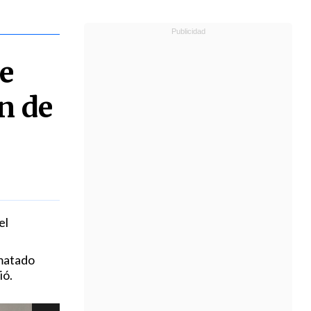
e
ón de
el
 matado
ió.