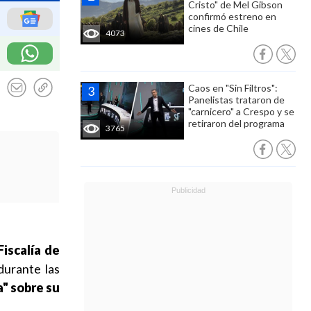
Cristo" de Mel Gibson
confirmó estreno en
cines de Chile
4073
Caos en "Sin Filtros":
Panelistas trataron de
"carnicero" a Crespo y se
retiraron del programa
3765
Fiscalía de
urante las
a" sobre su