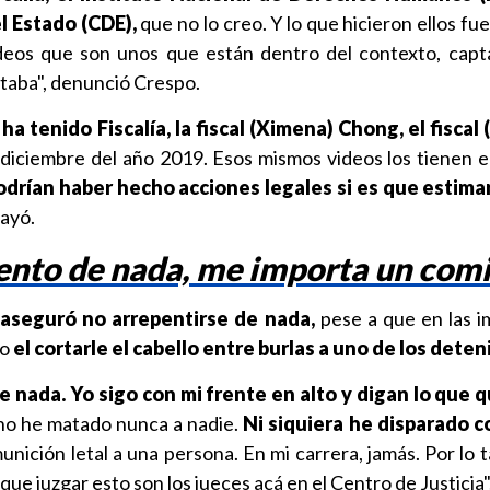
 Estado (CDE),
que no lo creo. Y lo que hicieron ellos fue 
ideos que son unos que están dentro del contexto, capt
taba", denunció Crespo.
 ha tenido Fiscalía, la fiscal (Ximena) Chong, el fiscal 
diciembre del año 2019. Esos mismos videos los tienen e
podrían haber hecho acciones legales si es que estima
ayó.
ento de nada, me importa un com
n
aseguró no arrepentirse de nada,
pese a que en las 
mo
el cortarle el cabello entre burlas a uno de los deten
 nada. Yo sigo con mi frente en alto y digan lo que 
no he matado nunca a nadie.
Ni siquiera he disparado c
nición letal a una persona. En mi carrera, jamás. Por lo 
que juzgar esto son los jueces acá en el Centro de Justicia"