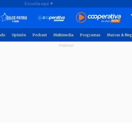
Escucha aquí ▼
ndo
Opinión
Podcast
Multimedia
Programas
Marcas & Neg