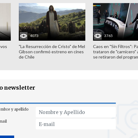
4073
3765
evos
"La Resurrección de Cristo" de Mel
Caos en "Sin Filtros": P
Gibson confirmó estreno en cines
trataron de "carnicero"
de Chile
se retiraron del progra
ro newsletter
mbre y apellido
mail