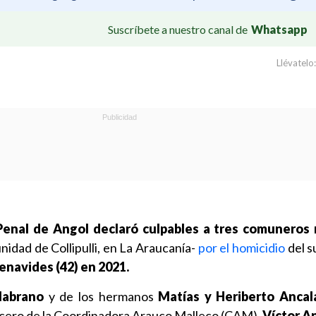
Suscríbete a nuestro canal de
Whatsapp
Llévatelo:
 Penal de Angol declaró culpables a tres comunero
idad de Collipulli, en La Araucanía-
por el homicidio
del s
enavides (42) en 2021.
labrano
y de los hermanos
Matías y Heriberto Ancala
vocero de la Coordinadora Arauco Malleco (CAM),
Víctor An