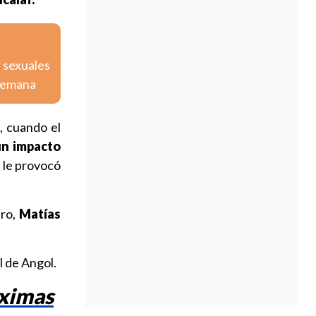
s sexuales
 semana
i, cuando el
un impacto
e le provocó
aro,
Matías
l de Angol.
áximas