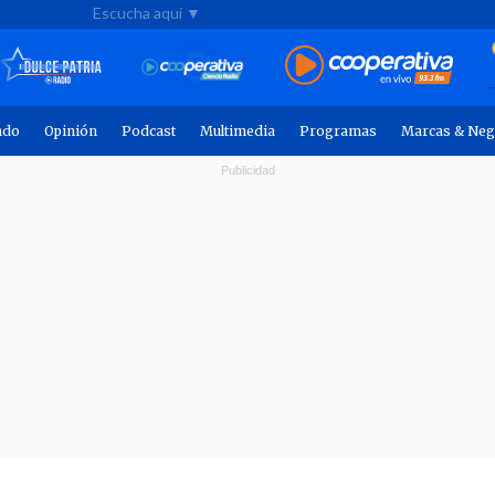
Escucha aquí ▼
ndo
Opinión
Podcast
Multimedia
Programas
Marcas & Neg