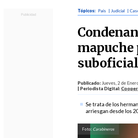
Tópicos:
País
| Judicial
| Cas
Condenan 
mapuche p
suboficia
Publicado:
Jueves, 2 de Ener
| Periodista Digital:
Coopera
Se trata de los herma
arriesgan desde los 20
Foto:
Carabineros