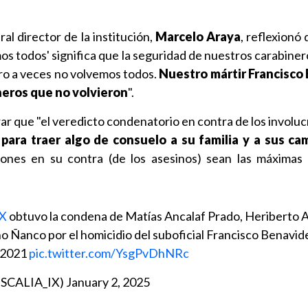
ral director de la institución,
Marcelo Araya
, reflexionó 
os todos' significa que la seguridad de nuestros carabine
ro a veces no volvemos todos.
Nuestro mártir Francisco
neros que no volvieron
".
rar que "el veredicto condenatorio en contra de los involu
 para traer algo de consuelo a su familia y a sus c
iones en su contra (de los asesinos) sean las máxima
IX
obtuvo la condena de Matías Ancalaf Prado, Heriberto 
o Ñanco por el homicidio del suboficial Francisco Benavid
 2021
pic.twitter.com/YsgPvDhNRc
FISCALIA_IX)
January 2, 2025