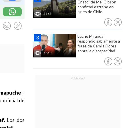
Cristo" de Mel Gibson
confirmó estreno en
cines de Chile
5167
Lucho Miranda
respondió sabiamente a
frase de Camila Flores
sobre la discapacidad
4850
s mapuche
-
uboficial de
f.
Los dos
calaf.