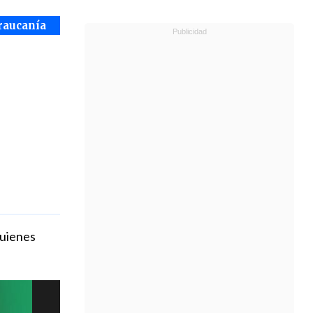
raucanía
quienes