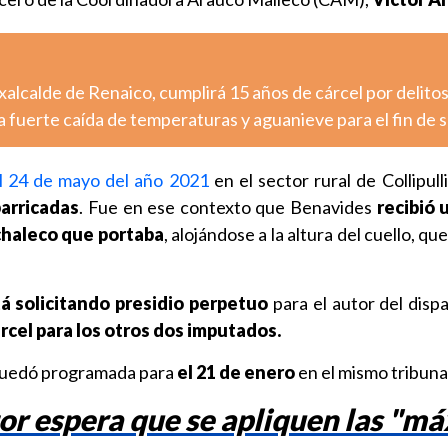
xalcalde de Renaico, cumplirá 15 años de cárcel por delito
 fuerte caída de temperaturas y aguanieve para el fin de
l 24 de mayo del año 2021
en el sector rural de Collipull
arricadas
. Fue en ese contexto que Benavides
recibió 
 chaleco que portaba
, alojándose a la altura del cuello, qu
á solicitando presidio perpetuo
para el autor del disp
árcel para los otros dos imputados.
 quedó programada para
el 21 de enero
en el mismo tribuna
or espera que se apliquen las "m