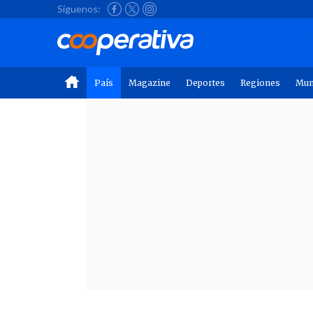
Síguenos:
País
Magazine
Deportes
Regiones
Mu