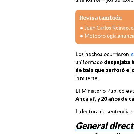
Revisa también
Juan Carlos Reinao, e
Meteorología anuncia
Los hechos ocurrieron
e
uniformado
despejaba b
de bala que perforó el
la muerte.
El Ministerio Público
est
Ancalaf
,
y 20 años de c
La lectura de sentencia
General direct