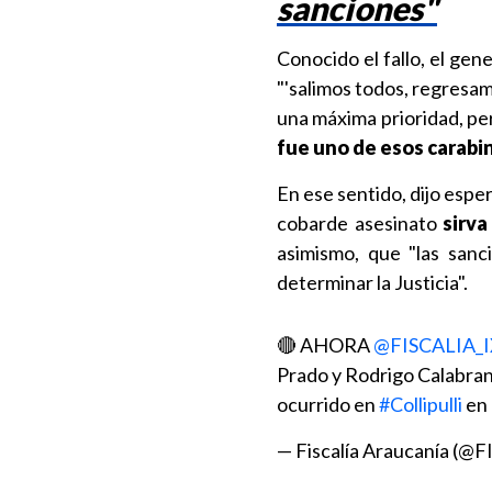
sanciones"
Conocido el fallo, el gene
"'salimos todos, regresam
una máxima prioridad, pe
fue uno de esos carabi
En ese sentido, dijo espe
cobarde asesinato
sirva
asimismo, que "las sanc
determinar la Justicia".
🔴 AHORA
@FISCALIA_
Prado y Rodrigo Calabran
ocurrido en
#Collipulli
en
— Fiscalía Araucanía (@