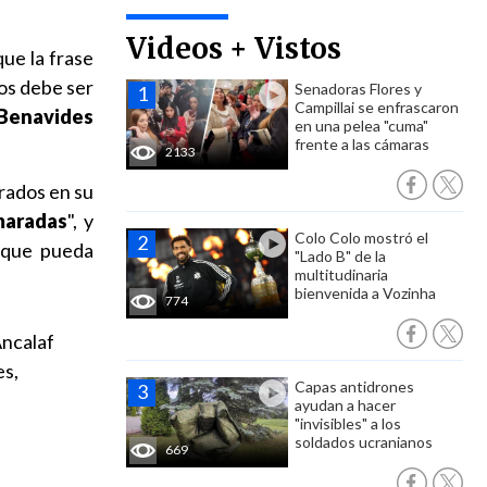
Videos + Vistos
que la frase
ros debe ser
Senadoras Flores y
Campillai se enfrascaron
 Benavides
en una pelea "cuma"
frente a las cámaras
2133
crados en su
amaradas
", y
Colo Colo mostró el
s que pueda
"Lado B" de la
multitudinaria
bienvenida a Vozinha
774
Ancalaf
es,
Capas antidrones
ayudan a hacer
"invisibles" a los
soldados ucranianos
669