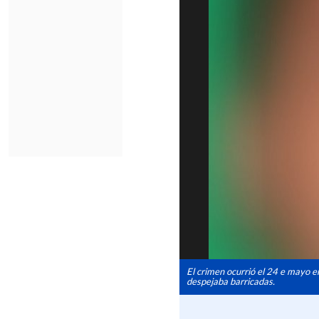
El crimen ocurrió el 24 e mayo en
despejaba barricadas.