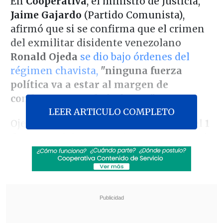
En
Cooperativa
, el ministro de Justicia,
Jaime Gajardo
(Partido Comunista),
afirmó que si se confirma que el crimen
del exmilitar disidente venezolano
Ronald Ojeda
se dio bajo órdenes
del
régimen chavista,
"ninguna fuerza
política va a estar al margen de
condenar con toda la fuerza".
LEER ARTICULO COMPLETO
Ojeda
fue hallado muerto bajo tierra el 1
de marzo
del año pasado, en una toma de
Maipú.
Según Fiscalía, la sospechosa del
caso
es la banda criminal
Los Piratas
-
vinculada al
Tren de Aragua-
,
cuyos
miembros fueron formalizados por el
delito de
secuestro con homicidio.