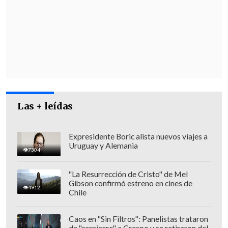
Gómez.
"Si la tesis que está planteando el
Ministerio Público es validada por los
tribunales de justicia, a nosotros no nos
cabe ninguna duda de que ninguna
fuerza política va a estar al margen de
condenar con toda la fuerza
que se haya
Las + leídas
cometido un crimen por encargo", dijo
Gajardo en
Lo Que Queda del Día
.
Expresidente Boric alista nuevos viajes a
Uruguay y Alemania
7304
"La Resurrección de Cristo" de Mel
Gibson confirmó estreno en cines de
4912
Chile
Caos en "Sin Filtros": Panelistas trataron
de "carnicero" a Crespo y se retiraron del