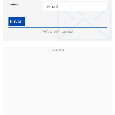
indicando que
no les parece la prisión
E-mail
preventiva
.
"
Quienes efectivamente hicieron
distracción de los fondos públicos son
Política de Privacidad
las personas que se encuentran en
prisión preventiva
, que son los
ejecutores directos de los programas",
detalló el abogado.
Además, aseguró que estos programas
"se verificaron al menos su primera
etapa completamente, y cuando ya los
dineros parecieran no sé esto que eran
insuficientes optaron por cerrar la
realización de los mismo.
Estoy
hablando específicamente de los