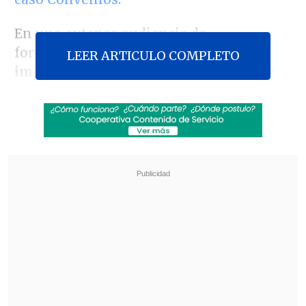
En una extensa audiencia de
formalización,
Susan Alarcón fue
LEER ARTICULO COMPLETO
imputada por los delitos de cohecho y
fraude al fisco reiterado.
Revisa también
Meteorología anuncia fuerte caída de
temperaturas y aguanieve para el fin de
semana
Hogar de Cristo busca emprendedores para
mejorar la vida de adultos mayores
El fiscal
Carlos Cornejo
detalló que "hay
varios delitos de corrupción pública