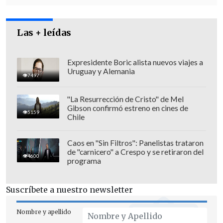
Las + leídas
Expresidente Boric alista nuevos viajes a
Uruguay y Alemania
7497
"La Resurrección de Cristo" de Mel
Gibson confirmó estreno en cines de
5159
Chile
Caos en "Sin Filtros": Panelistas trataron
de "carnicero" a Crespo y se retiraron del
Por su parte, el defensor
Francisco
4600
programa
Ljubetic
afirmó que la investigada no
tiene participación en los hechos,
Suscríbete a nuestro newsletter
atribuyendo a los representantes de las
fundaciones mayor responsabilidad e
Nombre y apellido