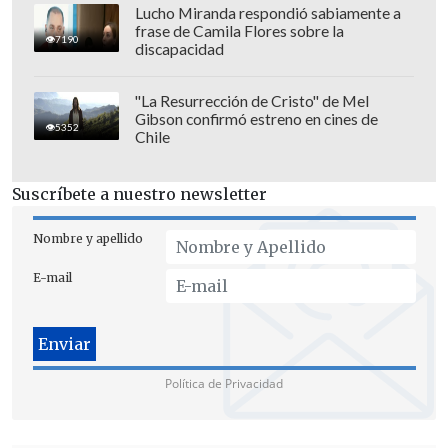
Lucho Miranda respondió sabiamente a
frase de Camila Flores sobre la
7190
discapacidad
"La Resurrección de Cristo" de Mel
Gibson confirmó estreno en cines de
5352
Chile
Suscríbete a nuestro newsletter
Nombre y apellido
E-mail
"
El ministro Matus no ha mentido al
país
,
ni a la Corte Suprema"
, aseguró su
abogado en respuesta a una de las
acusaciones de Aedo, dando cuenta
Política de Privacidad
también que tampoco el tema de las
inhabilidades "se sostiene por sí solo".