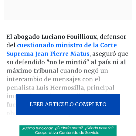
El
abogado Luciano Fouillioux
, defensor
del
cuestionado ministro de la Corte
Suprema Jean Pierre Matus
, aseguró que
su defendido
"no le mintió" al país ni al
máximo tribunal
cuando negó un
intercambio de mensajes con el
penalista
Luis Hermosilla
, principal
imputado en el caso audios, sino que
LEER ARTICULO COMPLETO
fueron chats que había perdido y
olvidado con el tiempo
.
Debido a un comprometedor intercambio