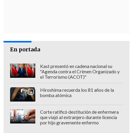
"
armas de fuego, municiones de
distintos, calibres plantaciones y
cannabis procesada
; teléfonos celulares
además de notebooks y tabletas".
En suma,
"el avalúo total de las especies
En portada
incautadas supera los 300 millones de
pesos"
, precisa el comunicado.
Kast presentó en cadena nacional su
"Agenda contra el Crimen Organizado y
Los sospechosos pasaron a control de
el Terrorismo (ACOT)"
detención ayer, pero la audiencia fue
pausada y se reanudará este viernes.
Hiroshima recuerda los 81 años de la
bomba atómica
Corte ratificó destitución de enfermera
que viajó al extranjero durante licencia
por hijo gravemente enfermo