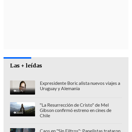
debían cancelar por estos
".
"
En el esquema ilícito participarían dos
exfuncionarias municipales
, quienes
presuntamente actuaban en
coordinación con empresas dedicadas a
la compra y venta de vehículos
", apunta
el escrito.
Las + leídas
Expresidente Boric alista nuevos viajes a
Uruguay y Alemania
6070
"La Resurrección de Cristo" de Mel
Gibson confirmó estreno en cines de
3660
Chile
Caos en "Sin Filtros": Panelistas trataron