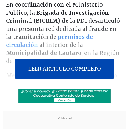
En coordinación con el Ministerio
Público, la
Brigada de Investigación
Criminal (BICRIM) de la PDI
desarticuló
una presunta red dedicada al
fraude en
la tramitación de
permisos de
circulación
al interior de la
Municipalidad de Lautaro
, en la Región
de La Araucanía.
LEER ARTICULO COMPLETO
Mediante un gran despliegue, que tuvo
lugar la madrugada de este jueves con
allanamientos en 12 domicilios,
se logró
la
detención de ocho personas
como
sospechosas de cometer los delitos de
fraude al fisco, soborno, cohecho y
falsificación informática,
informó el