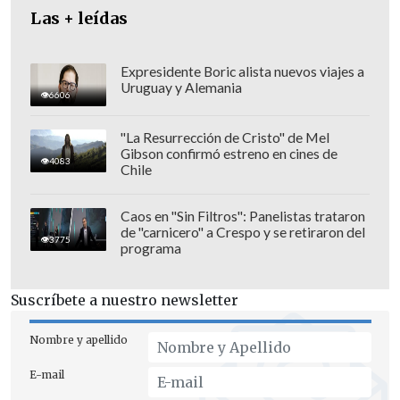
Las + leídas
Expresidente Boric alista nuevos viajes a
Uruguay y Alemania
6606
"La Resurrección de Cristo" de Mel
Gibson confirmó estreno en cines de
4083
Chile
Por último, las investigaciones
relacionadas a
Fundación Urbanismo
Caos en "Sin Filtros": Panelistas trataron
de "carnicero" a Crespo y se retiraron del
Social
en
Biobío, Araucanía y Los Lagos
,
3775
programa
quedaron en manos de la
Fiscalía
Regional Antofagasta
, a cargo del fiscal
Suscríbete a nuestro newsletter
regional,
Juan Castro Bekios.
Nombre y apellido
Los fiscales regionales a cargo de las
E-mail
investigaciones podrán actuar apoyados