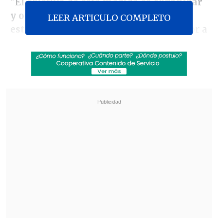
"El objetivo de esta medida es
organizar
y optimizar los recursos destinados a
LEER ARTICULO COMPLETO
estas causas
", señaló el ente persecutor a
través de un comunicado.
Revisa también
Corte de Apelaciones revocó prisión
preventiva de Joaquín Lavín León
Senador Fidel Espinoza protagonizó
procedimiento por violencia intrafamiliar
De esta forma, las investigaciones
relacionadas a la
Fundación Pro Cultura
presentes en las regiones de
Antofagasta, Valparaíso, Ñuble, Biobío y