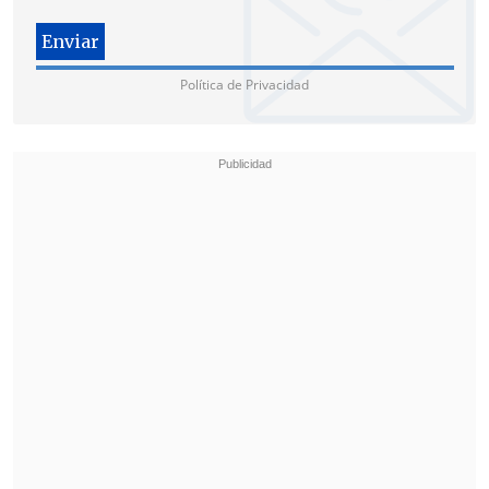
por los fiscales adjuntos que designe, sin
perjuicio que, además, actuarán
respaldados en cada región por los
Política de Privacidad
fiscales que actualmente están a cargo de
las diversas investigaciones penales que
se especificaron, explicó el Ministerio
Público.