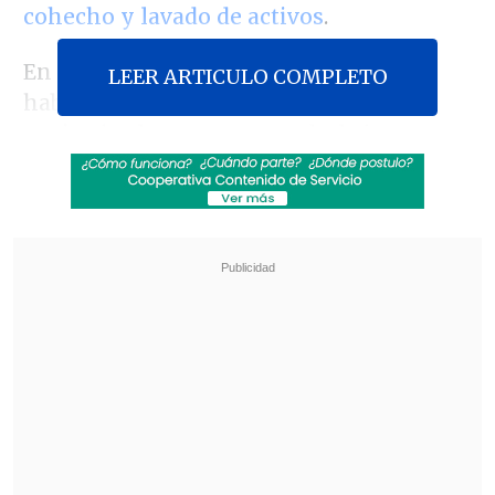
cohecho y lavado de activos
.
En la audiencia de esta jornada, que
LEER ARTICULO COMPLETO
había sido postergada por razones
sanitarias la semana pasada, la jueza
Lucía Giannini
rechazó cambiar las
cautelares de la ex autoridad, dado que
"
aparte de ser un peligro para la
seguridad de la sociedad
,
existe un
eventual peligro fuga
dado los tres
delitos por los cuales fue formalizado".
Revisa también
Colombiano fue asesinado a balazos en un cité
de La Cisterna