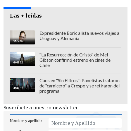
Las + leídas
Expresidente Boric alista nuevos viajes a
Además, la persecutora dio cuenta que el
Uruguay y Alemania
7258
próximo lunes se discutirá en una nueva
audencia
la posibilidad de un juicio
"La Resurrección de Cristo" de Mel
abreviado contra Aguilera
,
solo por
Gibson confirmó estreno en cines de
4822
Chile
cohecho
. De concretarse esta medida, que
requiere que el ex alcalde
admita su
Caos en "Sin Filtros": Panelistas trataron
autoría en ese delito
, se abre la
de "carnicero" a Crespo y se retiraron del
4257
posibilidad de salir de la cárcel y cumpla
programa
su condena en libertad.
Suscríbete a nuestro newsletter
"Si bien es cierto se estaba viendo la
posibilidad de efectuar un procedimiento
Nombre y apellido
abreviado, hay tres delitos por los que