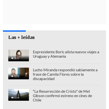
Diferente
, por supuestas actividades
prestadas por ésta para la intervención
de personas en riesgo social".
Las + leídas
Expresidente Boric alista nuevos viajes a
Uruguay y Alemania
7820
Lucho Miranda respondió sabiamente a
frase de Camila Flores sobre la
7072
discapacidad
"La Resurrección de Cristo" de Mel
Gibson confirmó estreno en cines de
5334
Chile
"De esta forma
se defraudó al Fisco al