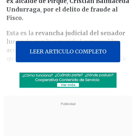
ex alcalde de Pirque
,
Cristián Balmaceda
Undurraga
,
por el delito de fraude al
Fisco.
Esta es la
revancha judicial del senador
luego de que la autoridad comunal lo
acusara de
tráfico de influencias
para
LEER ARTICULO COMPLETO
que el municipio Pirque
favoreciera a la
empresa de su hijo
(Nicolás Ossandón)
en el marco de un
negocio de extracción
de áridos desde el río Maipo
.
Revisa también
Chile y Marruecos firmaron acuerdo para
facilitar comercio de alimentos
Megaoperativo policial a nivel nacional dejó