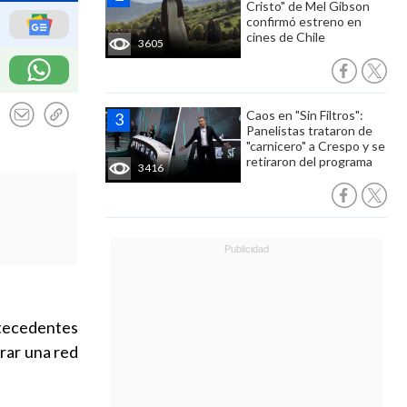
Cristo" de Mel Gibson
confirmó estreno en
cines de Chile
3605
Caos en "Sin Filtros":
Panelistas trataron de
"carnicero" a Crespo y se
retiraron del programa
3416
ntecedentes
grar una red