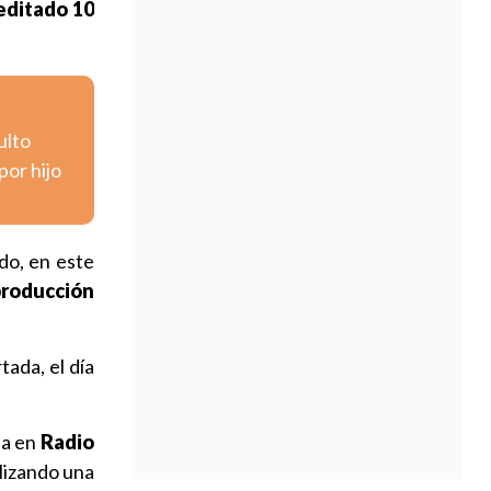
editado 10
ulto
por hijo
do, en este
producción
ada, el día
na en
Radio
ilizando una