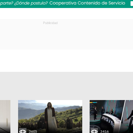
3605
3416