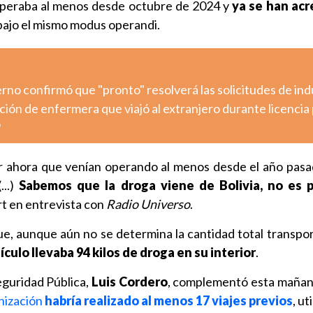
 operaba al menos desde octubre de 2024 y
ya se han acr
 bajo el mismo modus operandi.
ierno confirmó que "pronto" resolverá las solicitudes de ind
ción de enfermera que viajó al extranjero durante licencia 
o
 ahora que venían operando al menos desde el año pasa
...)
Sabemos que la droga viene de Bolivia, no es 
ert en entrevista con
Radio Universo
.
e, aunque aún no se determina la cantidad total transport
culo llevaba 94 kilos de droga en su interior
.
eguridad Pública,
Luis Cordero
, complementó esta maña
anización
habría realizado al menos 17 viajes previos
, ut