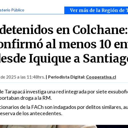
isterio Público
Ver más de la Región de 
 detenidos en Colchane:
confirmó al menos 10 e
desde Iquique a Santiag
 de 2025 a las 11:48hrs.
| Periodista Digital:
Cooperativa.cl
de Tarapacá investiga una red integrada por siete exsubofi
sportaban droga a la RM.
cionarios de la FACh son indagados por delitos similares, a
reserva de los antecedentes.