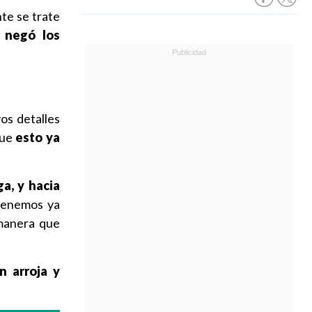
te se trate
 negó los
os detalles
que
esto ya
a, y hacia
 tenemos ya
 manera que
n arroja y