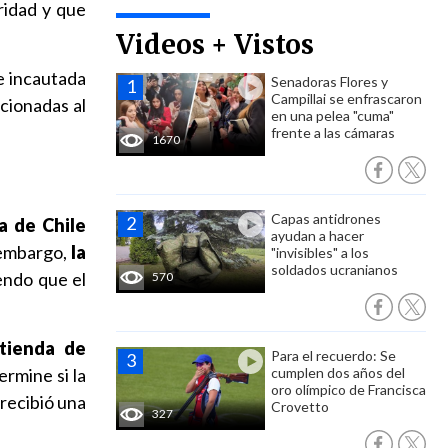
ridad y que
Videos + Vistos
e incautada
Senadoras Flores y
Campillai se enfrascaron
acionadas al
en una pelea "cuma"
frente a las cámaras
1670
Capas antidrones
a de Chile
ayudan a hacer
embargo,
la
"invisibles" a los
soldados ucranianos
iendo que el
570
ntienda de
Para el recuerdo: Se
ermine si la
cumplen dos años del
oro olímpico de Francisca
 recibió una
Crovetto
327