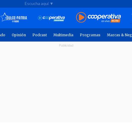
Escucha aquí ▼
ndo
Opinión
Podcast
Multimedia
Programas
Marcas & Neg