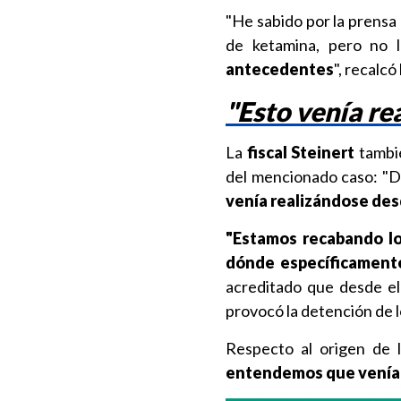
"He sabido por la prensa
de ketamina, pero no l
antecedentes
", recalcó 
"Esto venía re
La
fiscal Steinert
tambi
del mencionado caso: "De
venía realizándose des
"Estamos recabando lo
dónde específicament
acreditado que desde el
provocó la detención de l
Respecto al origen de l
entendemos que venía 