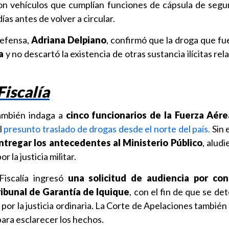
con vehículos que cumplían funciones de cápsula de segu
as antes de volver a circular.
Defensa,
Adriana Delpiano
, confirmó que la droga que fu
na
y no descartó la existencia de otras sustancia ilícitas rel
Fiscalía
también indaga a
cinco funcionarios de la Fuerza Aére
l
presunto traslado de drogas desde el norte del país.
Sin 
tregar los antecedentes al Ministerio Público
, alud
r la justicia militar.
Fiscalía ingresó
una solicitud de audiencia por co
ibunal de Garantía de Iquique
, con el fin de que se det
por la justicia ordinaria. La Corte de Apelaciones también
para esclarecer los hechos.