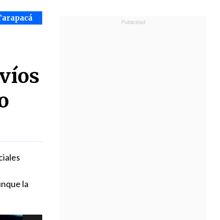
Tarapacá
nvíos
o
ciales
unque la