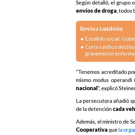
Según detalló, el grupo
envíos de droga
, todos
Revisa también
Estallido social: Gob
Corte ratificó destitu
gravemente enferm
"Tenemos acreditado por
mismo modus operandi (
nacional
", explicó Stein
La persecutora añadió qu
de la detención
cada vehí
Además, el ministro de S
Cooperativa
que
la org