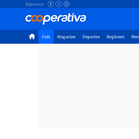
Síguenos:
País
Magazine
Deportes
Regiones
Mu