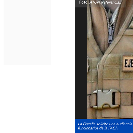
Foto:
ATON (referencial)
La Fiscalía solicitó una audienci
funcionarios de la FACh.