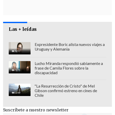
detenido, mientras que la Fiscalía
Oriente continúa a cargo de la
causa por
homicidio
.
Las + leídas
Expresidente Boric alista nuevos viajes a
Uruguay y Alemania
7857
Lucho Miranda respondió sabiamente a
frase de Camila Flores sobre la
7175
discapacidad
"La Resurrección de Cristo" de Mel
Gibson confirmó estreno en cines de
5349
Chile
Suscríbete a nuestro newsletter
La revelación de su verdadera identidad