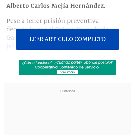
Alberto
Carlos Mejía Hernández
.
Pese a tener prisión preventiva
decretada por el Octavo Juzgado de
Garantía,
fue
liberado el pasado 10 de
LEER ARTICULO COMPLETO
julio
y actualmente está prófugo
,
habiendo desatado una crisis y un
conflicto entre las instituciones públicas,
cuyas responsabilidades aún no han
sido esclarecidas
.
Revisa también
Ante aranceles de EE.UU, autoridades e
industria salmonera rechazan el trabajo
forzoso