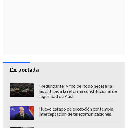
de nosotros debería renunciar o que
habríamos incurrido en alguna causal
de remoción, aquí hay libertad de
opinión
, es un país democrático y la
gente tiene derecho a opinar", recalcó
Valencia.
En portada
"Redundante" y "no del todo necesaria":
las críticas a la reforma constitucional de
seguridad de Kast
Nuevo estado de excepción contempla
interceptación de telecomunicaciones