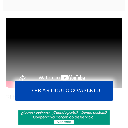
LEER ARTICULO COMPLETO
El fiscal nacional,
Ángel Valencia
,
sostuvo en
Cooperativa
que ha recibido
mucha
"crítica intencionada" en medio
de las investigaciones de casos de