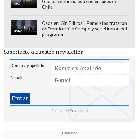
Gibson confirmó estreno en cines de
antecedentes de esa naturaleza, que son
5033
Chile
gravísimos, su deber como funcionario
es denunciar y ponerlos a disposición de
Caos en "Sin Filtros": Panelistas trataron
de "carnicero" a Crespo y se retiraron del
la justicia. Si no los tiene, todavía tiene
4418
programa
tiempo para explicar porqué dijo una
cosa tan grave como esa".
Suscríbete a nuestro newsletter
Nombre y apellido
E-mail
Política de Privacidad