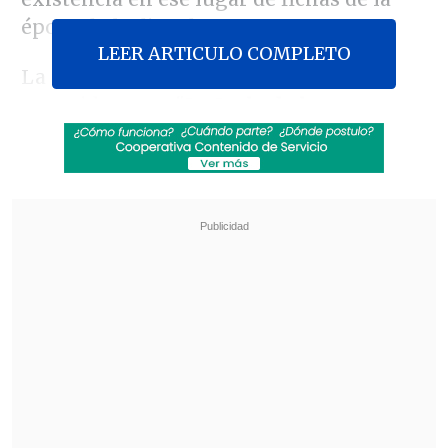
época de la dictadura.
LEER ARTICULO COMPLETO
La comitiva se trasladó hasta el sector
conocido como "
La Jaula de los
Faisanes
" -unos 500 metros al sur de la
casa de huéspedes
al interior de Villa
Baviera
- donde se presume estaría el
baúl que contendría antecedentes de
presos políticos que fueron torturados
.
Revisa también
Incendio consumió un bus eléctrico del
sistema Red en Providencia
Carmona viajó a Cuba por segunda vez este
año y se reunió con Díaz-Canel