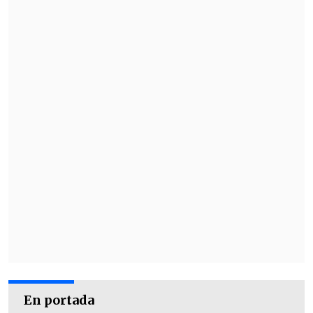
"
Pongamos entonces un McDonalds en
Auschwitz
,
es exactamente lo mismo
.
Eso repugna la conciencia nacional y es
inaceptable", ironizó el profesional.
En portada