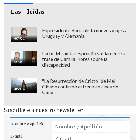
Las + leídas
Expresidente Boric alista nuevos viajes a
Uruguay y Alemania
7921
Lucho Miranda respondió sabiamente a
frase de Camila Flores sobre la
7363
discapacidad
"La cosa es tan grave dentro que incluso
"La Resurrección de Cristo" de Mel
un ex guardaespaldas de Paul Schäffer
,
Gibson confirmó estreno en cines de
5374
Chile
que cumple una condena remitida
dentro
,
merodea de noche con un perro
Suscríbete a nuestro newsletter
y con un rifle a postones
haciendo lo que
el llama 'la seguridad en un recinto
Nombre y apellido
privado'", afirmó Hempel.
E-mail