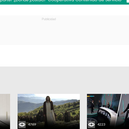
4769
4223