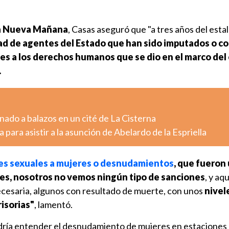
 Nueva Mañana
, Casas aseguró que "a tres años del estall
dad de agentes del Estado que han sido imputados o 
nes a los derechos humanos que se dio en el marco del 
.
ado a balazos en un cité de La Cisterna
 para asistir a la asunción de Abelardo de la Espriella
es sexuales a mujeres o desnudamientos
, que fueron
es, nosotros no vemos ningún tipo de sanciones
, y aq
necesaria, algunos con resultado de muerte, con unos
nivel
isorias"
, lamentó.
ría entender el desnudamiento de mujeres en estaciones p