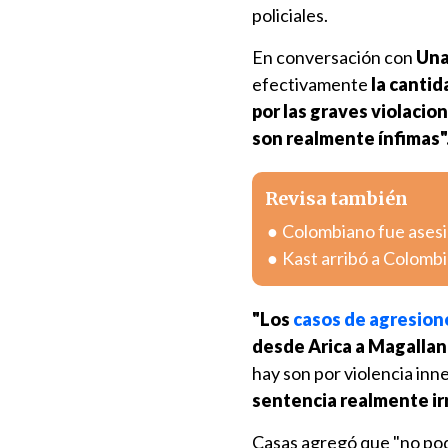
policiales.
En conversación con
Una
efectivamente
la canti
por las graves violacio
son realmente ínfimas"
Revisa también
Colombiano fue asesin
Kast arribó a Colombia
"Los
casos de agresion
desde Arica a Magallan
hay son por violencia in
sentencia realmente irr
Casas agregó que "no pod