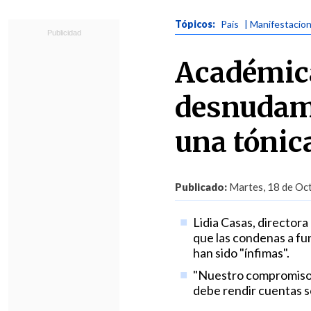
Tópicos:
País
| Manifestacio
Académica
desnudami
una tónic
Publicado:
Martes, 18 de Oct
Lidia Casas, director
que las condenas a fun
han sido "ínfimas".
"Nuestro compromiso c
debe rendir cuentas so