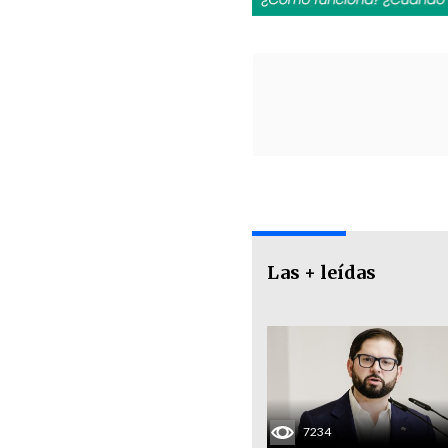
Las + leídas
7234