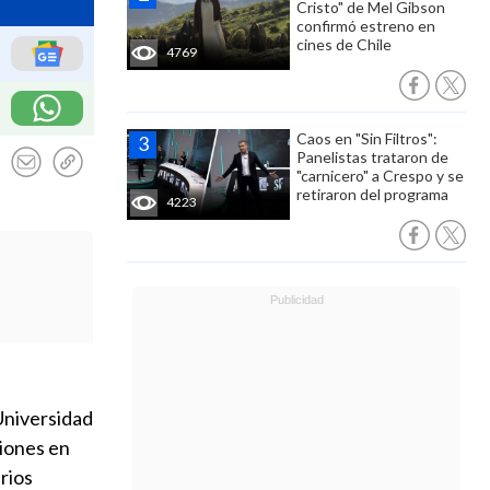
Cristo" de Mel Gibson
confirmó estreno en
cines de Chile
4769
Caos en "Sin Filtros":
Panelistas trataron de
"carnicero" a Crespo y se
retiraron del programa
4223
 Universidad
iones en
rios