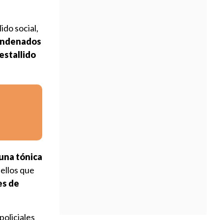
ido social,
condenados
estallido
 una tónica
uellos que
es de
oliciales