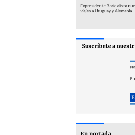
Expresidente Boric alista nu
viajes a Uruguay y Alemania
Suscríbete a nuest
No
E-
En portada