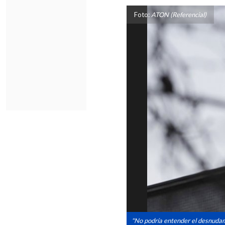
Foto:
ATON (Referencial)
"No podría entender el desnudami