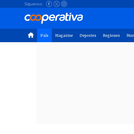
Síguenos:
País
Magazine
Deportes
Regiones
Mu