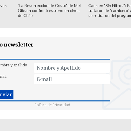
evos
"La Resurrección de Cristo" de Mel
Caos en "Sin Filtros": P
Gibson confirmó estreno en cines
trataron de "carnicero"
de Chile
se retiraron del progra
ro newsletter
mbre y apellido
mail
Política de Privacidad