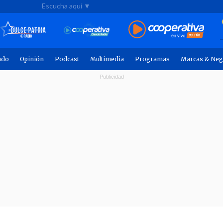
Escucha aquí ▼
ndo
Opinión
Podcast
Multimedia
Programas
Marcas & Neg