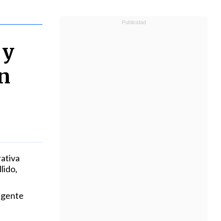
 y
n
ativa
lido,
 gente