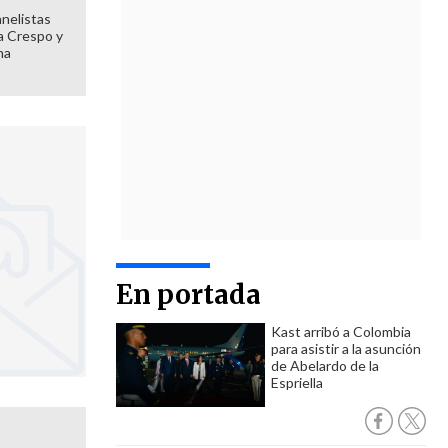
anelistas
 a Crespo y
ma
En portada
Kast arribó a Colombia
para asistir a la asunción
de Abelardo de la
Espriella