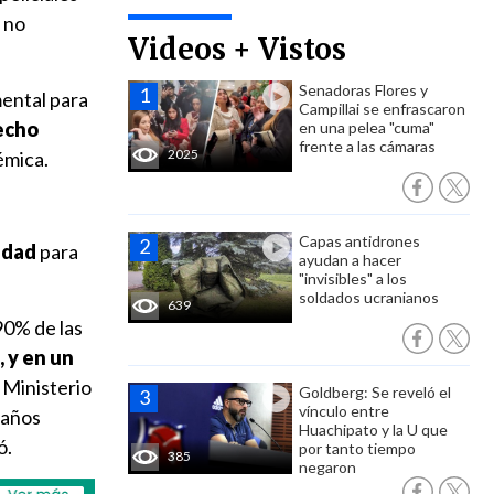
y no
Videos + Vistos
Senadoras Flores y
ental para
Campillai se enfrascaron
echo
en una pelea "cuma"
frente a las cámaras
2025
démica.
Capas antidrones
idad
para
ayudan a hacer
"invisibles" a los
soldados ucranianos
639
90% de las
, y en un
l Ministerio
Goldberg: Se reveló el
vínculo entre
daños
Huachipato y la U que
ó.
por tanto tiempo
385
negaron