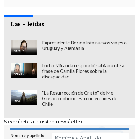
Las + leídas
El presidente de la Cámara,
Iván
Expresidente Boric alista nuevos viajes a
Uruguay y Alemania
Flores
(DC), explicó que "al apretar en la
7686
botonera, que tiene tres colores para
Lucho Miranda respondió sabiamente a
votar a favor, en contra o en abstención,
frase de Camila Flores sobre la
6257
a
parentemente uno de los botones
discapacidad
quedó trabado y le quedó marcando a
favor
de la acusación".
"La Resurrección de Cristo" de Mel
Gibson confirmó estreno en cines de
5233
Chile
"Él lo corrigió inmediatamente cuando
no pudo destrabarlo, y ese voto a favor, -
Suscríbete a nuestro newsletter
que en la pantalla sumaba 80 votos-,
se
descontó manualmente
y por lo tanto,
Nombre y apellido