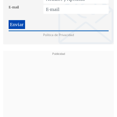
quedó registrado que son 79 votos a
E-mail
favor, 71 votos en contra de la acusación,
donde está sumado el voto del diputado,
y una abstención", concluyó.
Política de Privacidad