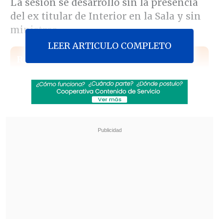
La sesión se desarrolló sin la presencia
del ex titular de Interior en la Sala y sin
ministros.
LEER ARTICULO COMPLETO
Revisa también
José Antonio Neme protagonizó colisión en
Las Condes
Conductor de aplicación fue baleado en
encerrona en Santiago Centro
La acusación
obtuvo 79 votos a favor, 71
en contra y una abstención,
generándose
una discusión en la Sala
por el voto del diputado RN Cristóbal
Urruticoechea que apareció a favor, pese