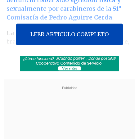
sexualmente por carabineros de la
51°
Comisaría de Pedro Aguirre Cerda
.
La defensa del joven que fue
detenido
LEER ARTICULO COMPLETO
tras una protesta el lunes 21 de octubre
,
mientras auxiliaba a personas heridas
en la manifestación -
de acuerdo a su
testimonio
-, será asumida por la
abogada penalista María Elena
Santibáñez
.
Revisa también
Ojos que Sí Ven: El rol social de la Funeraria
Hogar de Cristo
Investigan homicidio de ciudadano egipcio en