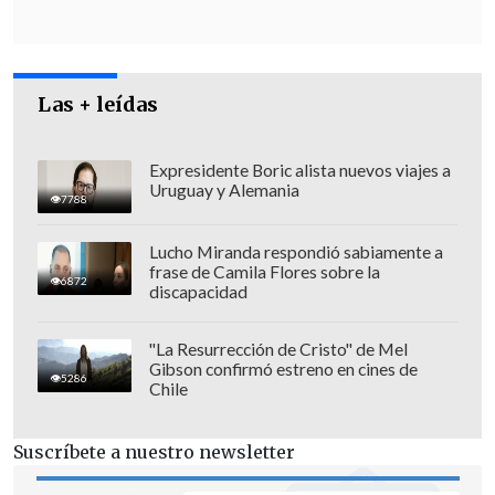
Las + leídas
En tanto, el rector de la UC,
Ignacio
Sánchez
, manifestó a
La Tercera
su "más
Expresidente Boric alista nuevos viajes a
absoluto rechazo a lo que hemos
Uruguay y Alemania
7788
conocido como violación de derechos
humanos en los últimos días y, en el caso
Lucho Miranda respondió sabiamente a
nuestro, a Josué Maureira, un estudiante
frase de Camila Flores sobre la
6872
discapacidad
de cuarto año de Medicina de nuestra
universidad que
ha sido detenido y ha
"La Resurrección de Cristo" de Mel
denunciado hechos que son
Gibson confirmó estreno en cines de
5286
inaceptables
: violencia física y abuso por
Chile
parte de Carabineros".
Suscríbete a nuestro newsletter
Este caso, por el cual
el Instituto