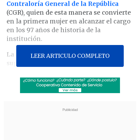
Contraloría General de la República
(CGR), quien de esta manera se convierte
en la primera mujer en alcanzar el cargo
en los 97 años de historia de la
institución.
La hasta hoy contralora subrogante
LEER ARTICULO COMPLETO
superó el quórum supramayoritario
-
mínimo 30 apoyos- requerido para la
ratificación: en suma, hubo
46 votos a
favor, dos abstenciones y sólo un voto
en contra
.
Revisa también
Así fue el intento de encerrona repelido por el
escolta del exministro Cordero