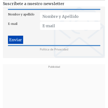
Suscríbete a nuestro newsletter
Nombre y apellido
E-mail
En cuanto a la demora para proponer su
Política de Privacidad
nombre
, Gajardo planteó al terminar la
sesión que "este es un cargo muy
importante para nuestra República. Hay
que comprobar que las personas lo van a
ejercer adecuadamente, y en ese sentido,
la subrogancia, pese a ser extendida,
nos permitió dar cuenta de que ella
tenía todas las capacidades
para ejercer
el cargo, y así lo vio además el Congreso".