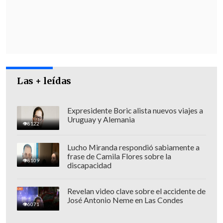
Entre las políticas implementadas desde
octubre de 2023, el secretario de Estado
resaltó "su
Estrategia Nacional
Anticorrupción
, la
Agenda de
Integridad Pública
, e incluso haber
proyectado el uso de la
Inteligencia
Las + leídas
Artificial
para el trabajo cotidiano, y que
además, no se guarde la posibilidad de
exponer mejoras institucionales
que se
Expresidente Boric alista nuevos viajes a
Uruguay y Alemania
requieren en las materias que dicen
8122
relación con la labor de la Contraloría".
Lucho Miranda respondió sabiamente a
frase de Camila Flores sobre la
8109
discapacidad
Revelan video clave sobre el accidente de
José Antonio Neme en Las Condes
6071