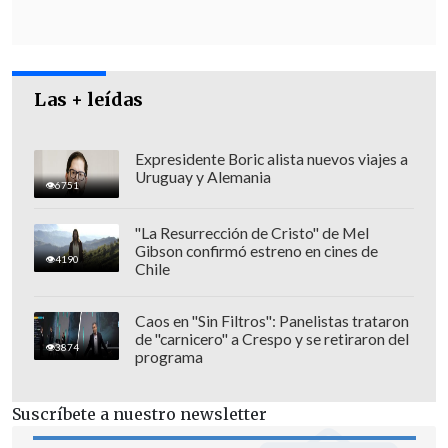
planteado un punto que para nosotros es
central, la defensa del derecho a migrar.
Y lo que
nos preocupa de este posible
Las + leídas
acuerdo es que la DC se suma a una ley
que va en la línea del Gobierno, de
no
reconocer la migración como un
Expresidente Boric alista nuevos viajes a
Uruguay y Alemania
derecho
", explicó.
6751
"La Resurrección de Cristo" de Mel
Gibson confirmó estreno en cines de
4190
Chile
Caos en "Sin Filtros": Panelistas trataron
de "carnicero" a Crespo y se retiraron del
3874
programa
Suscríbete a nuestro newsletter