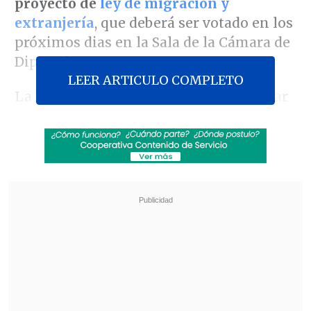
proyecto de
ley de migración y
extranjería
, que deberá ser votado en los
próximos dias en la Sala de la Cámara de
Diputados.
LEER ARTICULO COMPLETO
La DC y el Ejecutivo avanzan para cerrar
un acuerdo por ley e incluso
este lunes
los diputados Matías Walker, Pablo
Lorenzini y Gabriel Ascensio
se reunirán
con los ministros del Interior,
Andrés
Chadwick
, y de la Secretaría General de
la Presidencia,
Gonzalo Blumel
, instancia
en les presentarán una serie de
indicaciones para el proyecto,
respaldadas por la falange y el PR,
partidos que suman 22 votos.