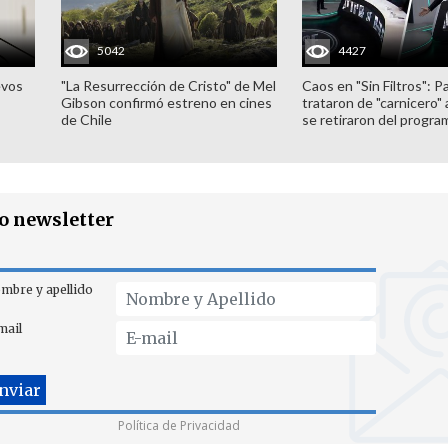
5042
4427
evos
"La Resurrección de Cristo" de Mel
Caos en "Sin Filtros": P
Gibson confirmó estreno en cines
trataron de "carnicero"
de Chile
se retiraron del progra
ro newsletter
mbre y apellido
mail
Política de Privacidad