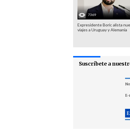
7369
Expresidente Boric alista nu
viajes a Uruguay y Alemania
Suscríbete a nuest
No
E-