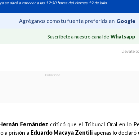
a se dará a conocer a las 12:30 horas del viernes 19 de julio.
Agréganos como tu fuente preferida en
Google
Suscríbete a nuestro canal de
Whatsapp
Llévatelo:
Hernán Fernández
criticó que el Tribunal Oral en lo P
 a prisión a
Eduardo Macaya Zentili
apenas lo declaró 