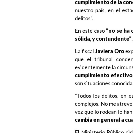
cumplimiento de la co
nuestro país, en el est
delitos".
En este caso
"no se ha 
sólida, y contundente"
La fiscal
Javiera Oro
exp
que el tribunal conde
evidentemente la circun
cumplimiento efectivo
son situaciones conocidas
"Todos los delitos, en e
complejos. No me atrever
vez que lo rodean lo han
cambia en general a cua
El Ministerio Público p