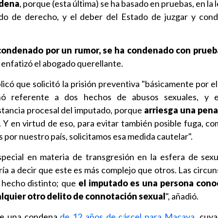
ndena
, porque (esta última) se ha basado en pruebas, en la 
ado de derecho, y el deber del Estado de juzgar y con
condenado por un rumor, se ha condenado con prueba
, enfatizó el abogado querellante.
licó que solicitó la prisión preventiva "básicamente por e
nó referente a dos hechos de abusos sexuales, y 
stancia procesal del imputado, porque
arriesga una pena
. Y en virtud de eso, para evitar también posible fuga, c
 por nuestro país, solicitamos esa medida cautelar".
special en materia de transgresión en la esfera de sexu
ía a decir que este es más complejo que otros. Las circuns
 hecho distinto; que
el imputado es una persona conoc
lquier otro delito de connotación sexual
", añadió.
ide una condena
de 12 años de cárcel para Macaya
, cuya