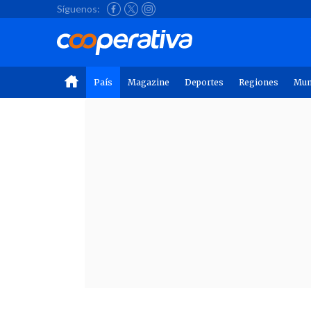
Síguenos:
País
Magazine
Deportes
Regiones
Mu