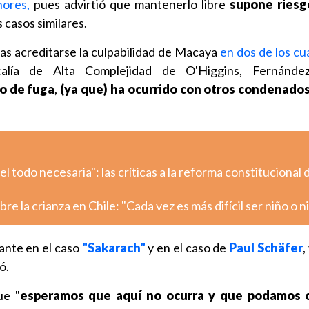
nores,
pues advirtió que mantenerlo libre
supone riesg
 casos similares.
as acreditarse la culpabilidad de Macaya
en dos de los cu
calía de Alta Complejidad de O'Higgins, Fernánd
o de fuga
,
(ya que) ha ocurrido con otros condenados
 todo necesaria": las críticas a la reforma constitucional 
re la crianza en Chile: "Cada vez es más difícil ser niño o n
lante en el caso
"Sakarach"
y en el caso de
Paul Schäfer
,
ó.
ue "
esperamos que aquí no ocurra y que podamos 