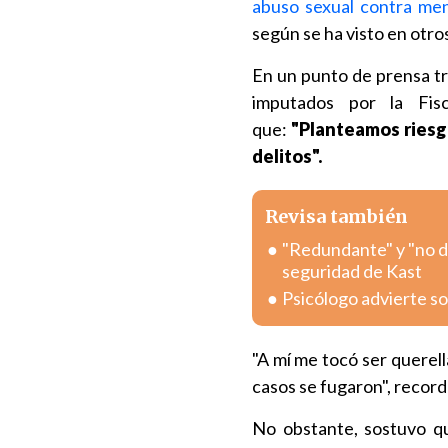
abuso sexual contra me
según se ha visto en otros
En un punto de prensa tr
imputados por la Fis
que:
"Planteamos riesg
delitos".
Revisa también
"Redundante" y "no del
seguridad de Kast
Psicólogo advierte sob
"A mí me tocó ser querel
casos se fugaron", record
No obstante, sostuvo q