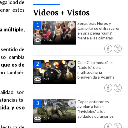
legalidad de
denar estos
Videos + Vistos
Senadoras Flores y
Campillai se enfrascaron
 múltiple,
en una pelea "cuma"
frente a las cámaras
2084
l sentido de
eso cambia
Colo Colo mostró el
 que es de
"Lado B" de la
omo también
multitudinaria
bienvenida a Vozinha
691
alidad, son
tancias tal
Capas antidrones
ayudan a hacer
ida, y eso
"invisibles" a los
soldados ucranianos
657
 lectura de