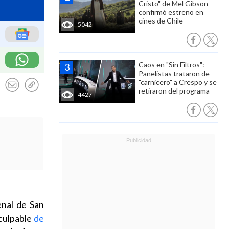
Cristo" de Mel Gibson
confirmó estreno en
cines de Chile
5042
Caos en "Sin Filtros":
Panelistas trataron de
"carnicero" a Crespo y se
retiraron del programa
4427
enal de San
culpable
de