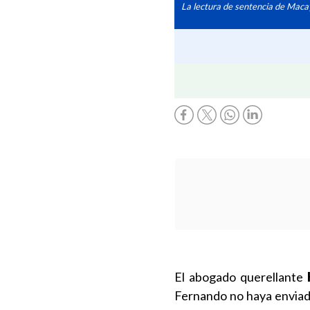
La lectura de sentencia de Macay
El abogado querellante
Fernando no haya enviado