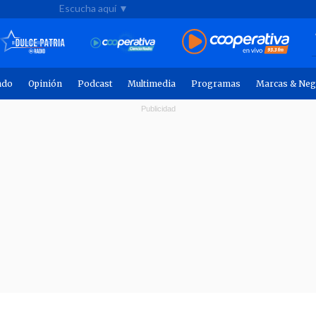
Escucha aquí ▼
ndo
Opinión
Podcast
Multimedia
Programas
Marcas & Neg