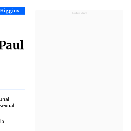
OHiggins
Paul
unal
 sexual
la