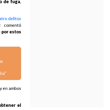
o de fuga
,
atro delitos
ez comentó
 por estos
de
iña"
 y en ambos
obtener el