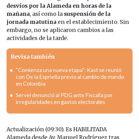
desvíos por la Alameda en horas de la
mañana
, así como la
suspensión de la
jornada matutina
en el establecimiento. Sin
embargo, no se aplicaron cambios a las
actividades de la tarde.
Revisa también
"Comienza una nueva etapa": Kast se reunió
con De la Espriella previo al cambio de mando
en Colombia
Servel denunció al PDG ante Fiscalía por
irregularidades en gastos electorales
Actualización (09:30). Es HABILITADA
Alameda desde Av. Manuel Rodríguez tras