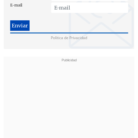
de poder dar tranquilidad a la familia
".
E-mail
Previamente, la fiscal jefe de Osorno,
María Angélica de Miguel
, reveló que
el
joven dejó una carta dirigida a su
Política de Privacidad
familia antes de que se le perdiera el
rastro
. Tras este hecho, sus cercanos
interpusieron una
denuncia por
presunta desgracia
, activando de
inmediato los protocolos de búsqueda.