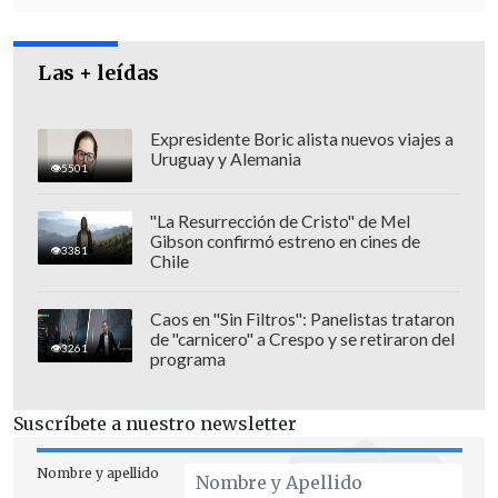
Las + leídas
Expresidente Boric alista nuevos viajes a
Uruguay y Alemania
5501
"La Resurrección de Cristo" de Mel
Gibson confirmó estreno en cines de
3381
Chile
Caos en "Sin Filtros": Panelistas trataron
de "carnicero" a Crespo y se retiraron del
Asimismo, indicó que la institución
3261
programa
policial procederá con los
peritajes
científico-técnicos
correspondientes
Suscríbete a nuestro newsletter
para "poder
individualizar el cuerpo
encontrado de manera científica, a fin
Nombre y apellido