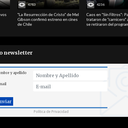
4783
4236
evos
"La Resurrección de Cristo" de Mel
Caos en "Sin Filtros": P
Gibson confirmó estreno en cines
trataron de "carnicero"
de Chile
se retiraron del progra
ro newsletter
mbre y apellido
mail
Política de Privacidad