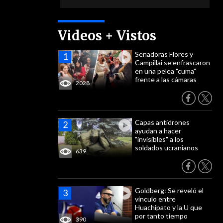
Videos + Vistos
Senadoras Flores y
Campillai se enfrascaron
en una pelea "cuma"
frente a las cámaras
2028
Capas antidrones
ayudan a hacer
"invisibles" a los
soldados ucranianos
639
Goldberg: Se reveló el
vínculo entre
Huachipato y la U que
por tanto tiempo
390