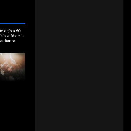
e dejó a 60
cio zafó de la
ar fianza