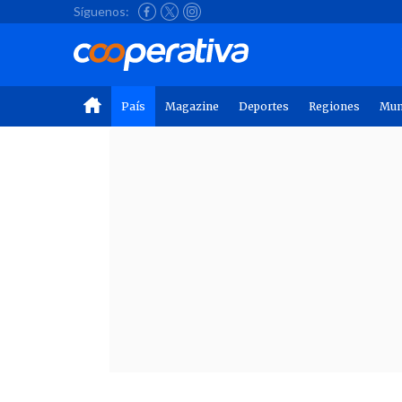
Síguenos:
País
Magazine
Deportes
Regiones
Mu