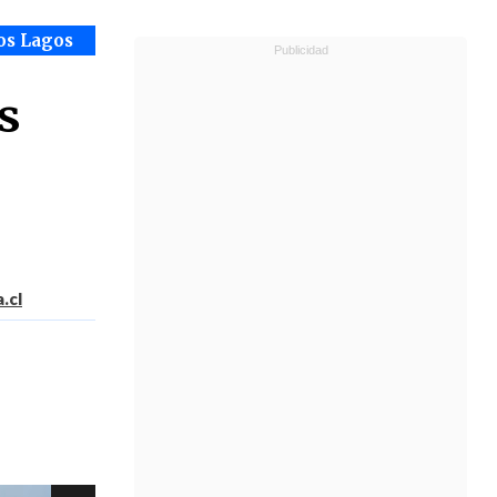
os Lagos
s
.cl
,