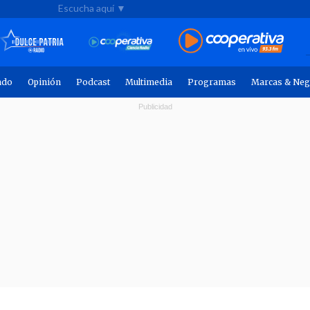
Escucha aquí ▼
ndo
Opinión
Podcast
Multimedia
Programas
Marcas & Neg