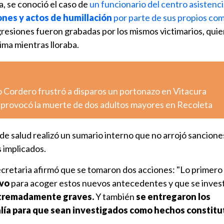
, se conoció el caso de
un funcionario del centro asistenc
ones y actos de humillación
por parte de sus propios co
gresiones fueron grabadas por los mismos victimarios, quie
tima mientras lloraba.
o Cordero frustró a disparos un portonazo en Vitacura
o provocó la muerte de dos adultos mayores en Recoleta
o de salud realizó un sumario interno que no arrojó sancione
s implicados.
secretaria afirmó que se tomaron dos acciones: "Lo primero
ivo
para acoger estos nuevos antecedentes y que se inves
tremadamente graves.
Y también
se entregaron los
alía para que sean investigados como hechos constitu