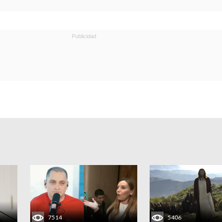
7514
5406