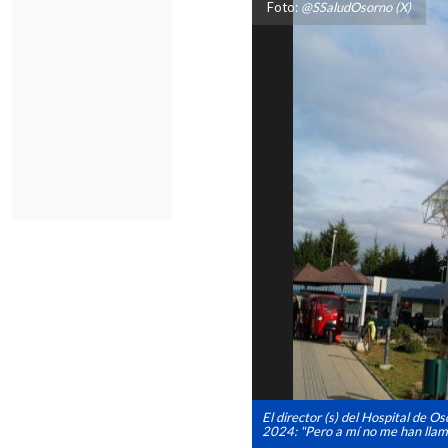
Foto:
@SSaludOsorno (X)
El director (s) del Hospital de O
2024: "Pero a mí no me han llam