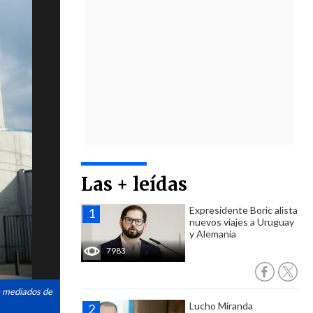
Las + leídas
Expresidente Boric alista
nuevos viajes a Uruguay
y Alemania
7983
de mediados de
Lucho Miranda