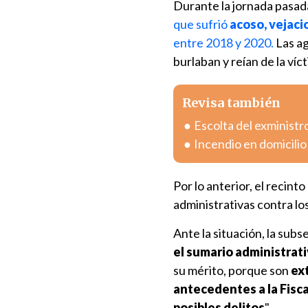
Durante la jornada pasada
que sufrió
acoso, vejaci
entre 2018 y 2020.
Las a
burlaban y reían de la víc
Revisa también
Escolta del exministr
Incendio en domicili
Por lo anterior, el recint
administrativas contra lo
Ante la situación, la sub
el sumario administrat
su mérito, porque son
ex
antecedentes a la Fisc
posibles delitos
".