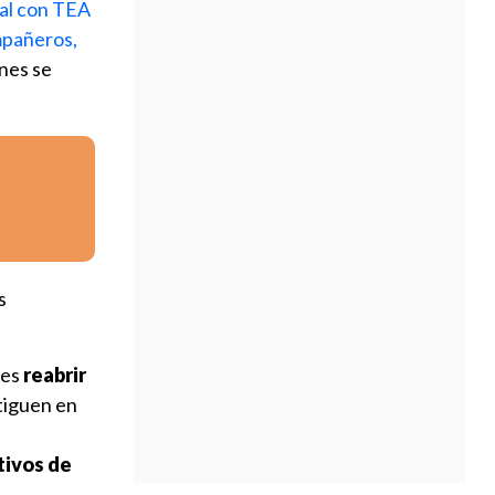
ial con TEA
mpañeros,
nes se
s
 es
reabrir
tiguen en
tivos de