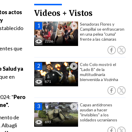
Videos + Vistos
tos actos
y
Senadoras Flores y
stablecido
Campillai se enfrascaron
en una pelea "cuma"
frente a las cámaras
2226
dentes que
Colo Colo mostró el
e Salud ya
"Lado B" de la
multitudinaria
 que en
bienvenida a Vozinha
871
024: "
Pero
me".
Capas antidrones
ayudan a hacer
"invisibles" a los
omento de
soldados ucranianos
693
 Albagli