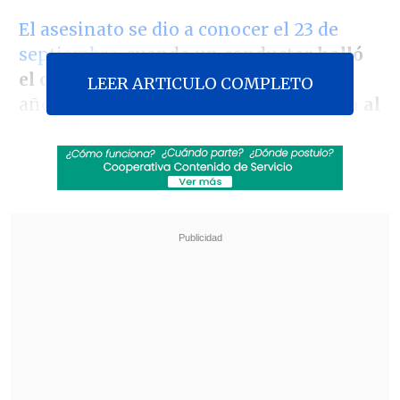
El asesinato se dio a conocer el 23 de
septiembre
, cuando un conductor
halló
el cadáver
-de aproximadamente 30
LEER ARTICULO COMPLETO
años-
al interior de una zanja ubicada al
costado de la Ruta 68,
a la altura de la
mencionada comuna.
Revisa también
Colombiano fue asesinado a balazos en un cité
de La Cisterna
Kast arribó a Colombia para asistir a la
asunción de Abelardo de la Espriella
"Hoy, en horas de la mañana,
en la