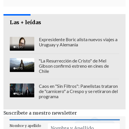
Las + leídas
Expresidente Boric alista nuevos viajes a
Uruguay y Alemania
7235
"La Resurrección de Cristo" de Mel
Gibson confirmó estreno en cines de
4775
Chile
Aguilar también indicó que
la víctima y
Caos en "Sin Filtros": Panelistas trataron
de "carnicero" a Crespo y se retiraron del
el acusado, de nacionalidad chilena,
4224
programa
mantenían conflictos previos, lo que
motivó a este último a cometer el
Suscríbete a nuestro newsletter
crimen.
Nombre y apellido