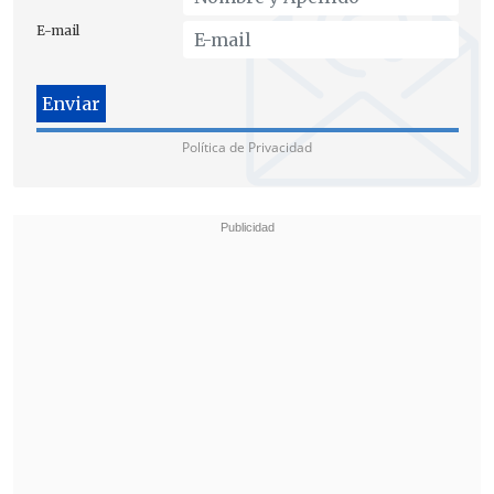
En tanto, su par
Vicente Torres
,
E-mail
comisario de la PDI, puntualizó que la
causa de muerte de la víctima, de
nacionalidad venezolana,
fue por un
traumatismo craneoencefálico por
Política de Privacidad
proyectil balístico,
y su data de muerte -
al momento de ser hallado-
fue entre
seis y ocho días.
Formalización
El Equipo de Crimen Organizado y
Homicidios (ECOH) de la Fiscalía
Metropolitana detalló que el imputado
fue formalizado durante esta jornada,
por lo que quedó bajo la medida cautelar
de prisión preventiva.