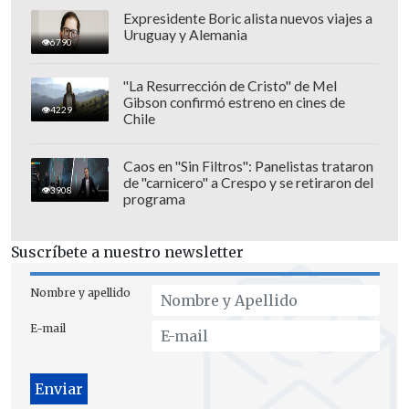
Expresidente Boric alista nuevos viajes a
Uruguay y Alemania
6790
"La Resurrección de Cristo" de Mel
Gibson confirmó estreno en cines de
4229
Chile
"Desafortunadamente, a eso de las 4
Caos en "Sin Filtros": Panelistas trataron
de "carnicero" a Crespo y se retiraron del
AM, y producto de la neblina, cayó una
3908
programa
zanja o desnivel del camino, lo que
provocó que el automóvil se averiara
. En
Suscríbete a nuestro newsletter
esa circunstancia
fue acometido por un
grupo indeterminado de jóvenes
que,
Nombre y apellido
aparentemente, se habrían encontrado
E-mail
en una fiesta cercana en el sector,
quienes le sustrajeron las llaves del
vehículo y un celular de su propiedad