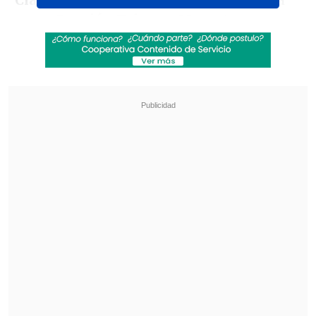
Claudio Rebeco
, la víctima, identificada
como
Damián Triango Mora
,
tuvo un
accidente vehicular debido a la densa
neblina
en el sector de La Pradera con
Chonta y
fue atacado por un grupo de
jóvenes que le robaron las llaves de su
automóvil y un celular antes de
asesinarlo con un arma blanca.
Revisa también
Gobierno busca ampliar implementación de los
SLEP hasta el año 2040
ACOT: Timonel PPD llama al Gobierno a "no
pasarse de listo" al intensificar castigos