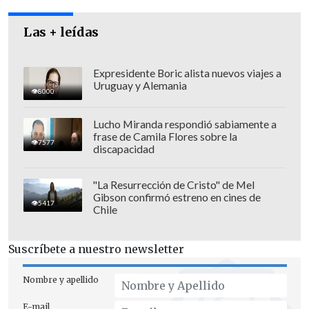
Las + leídas
Expresidente Boric alista nuevos viajes a
Uruguay y Alemania
8000
Lucho Miranda respondió sabiamente a
frase de Camila Flores sobre la
7577
discapacidad
La policía civil continúa con las
"La Resurrección de Cristo" de Mel
Gibson confirmó estreno en cines de
diligencias para dar con el paradero de
5417
Chile
los atacantes y determinar el motivo del
crimen.
Suscríbete a nuestro newsletter
Nombre y apellido
E-mail