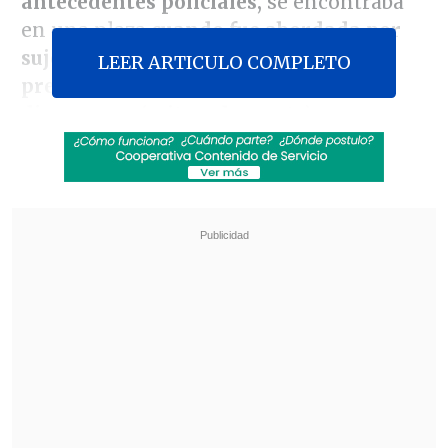
antecedentes policiales,
se encontraba
en una plaza
cuando fue abordada por
sujetos desconocidos, quienes,
LEER ARTICULO COMPLETO
premunidos con arma de fuego, le
dispararon (reiteradamente),
provocándole diversas heridas en su
región torácica,
que le provocaron la
muerte en el lugar
", informó el
subprefecto
Robert Briones
de la PDI.
Revisa también
Escolta del exministro Cordero frustró a
disparos un portonazo en Vitacura
Incendio en domicilio provocó la muerte de
dos adultos mayores en Recoleta