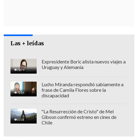
Las + leídas
Expresidente Boric alista nuevos viajes a
Uruguay y Alemania
7809
Lucho Miranda respondió sabiamente a
frase de Camila Flores sobre la
7016
discapacidad
Respuesta de la Gran Logia de Chile
"La Resurrección de Cristo" de Mel
Gibson confirmó estreno en cines de
5318
El director jurídico de la Gran Logia de
Chile
Chile, Eduardo Archa
, explicó el posible