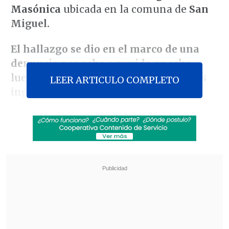
Masónica
ubicada en la comuna de
San
Miguel.
El hallazgo se dio en el marco de una
denuncia por robo ocurrida anoche
,
luego de que un grupo de delincuentes
LEER ARTICULO COMPLETO
ingresaron al recinto por medio del
método de escalamiento y sustrajeron
diversos artículos electrónicos.
Revisa también
Megaoperativo policial a nivel nacional dejó
más de 1.300 detenidos y miles de controles
preventivos
Megarreforma: Oposición tiene esperanza en
que el TC valide sus argumentos "sólidos y