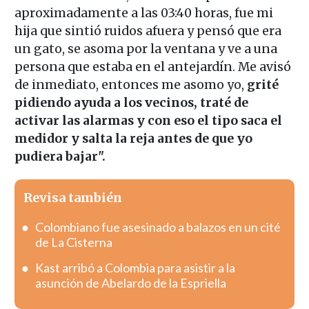
aproximadamente a las 03:40 horas, fue mi
hija que sintió ruidos afuera y pensó que era
un gato, se asoma por la ventana y ve a una
persona que estaba en el antejardín. Me avisó
de inmediato, entonces me asomo yo,
grité
pidiendo ayuda a los vecinos, traté de
activar las alarmas y con eso el tipo saca el
medidor y salta la reja antes de que yo
pudiera bajar".
Revisa también
Colombiano fue asesinado a balazos en un cité
de La Cisterna
Kast arribó a Colombia para asistir a la
asunción de Abelardo de la Espriella