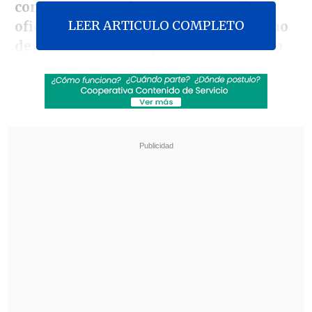
contrapone a quienes creen, en el
LEER ARTICULO COMPLETO
oficialismo, que basta con que cada uno
de los artículos se apruebe con un voto
de ventaja
, para dar rapidez a la
tramitación.
De cara a esta parte del proceso
legislativo, que se dará en primera
instancia en diferentes comisiones de la
Cámara Alta, en
El Primer Café
de
Cooperativa
el director del Área Política
de Libertad y Desarrollo,
Rodrigo Ubilla
,
afirmó que "para dialogar se requieren al
menos dos.
Hay disposición del
Gobierno a dialogar y mantener las
ideas matrices o la idea fuerza
".