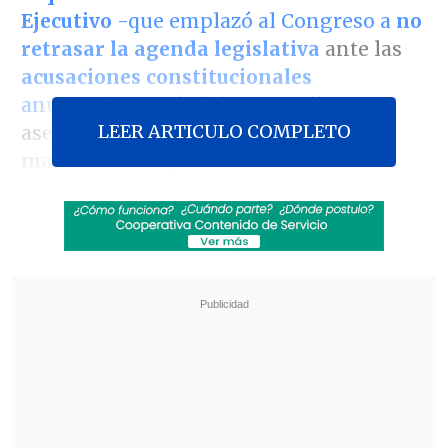
Ejecutivo
-que emplazó al Congreso a
no
retrasar la agenda legislativa
ante las
acusaciones constitucionales
anunciadas
a raíz del caso audios-, y
LEER ARTICULO COMPLETO
aseguró con certeza que
"vamos a
mascar chicle y a caminar a la vez"
.
"Siempre estamos disponibles a
organizar nuestros tiempos de trabajo
para cumplir con nuestra obligación
legislativa, con las urgencias ciudadanas;
pero, al mismo tiempo, para también
cumplir con las atribuciones que la
Constitución nos entrega, como llevar
adelante acusaciones constitucionales",
afirmó la parlamentaria.