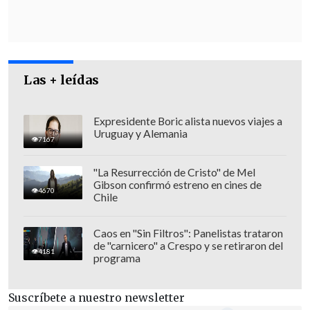
En esta línea, Cariola agregó que los
diputados
"jamás hemos tenido
problemas de legislar días adicionales
cuando lo hemos considerado adecuado".
Las + leídas
Expresidente Boric alista nuevos viajes a
Uruguay y Alemania
7167
"La Resurrección de Cristo" de Mel
Gibson confirmó estreno en cines de
4670
Chile
Caos en "Sin Filtros": Panelistas trataron
de "carnicero" a Crespo y se retiraron del
4181
programa
Suscríbete a nuestro newsletter