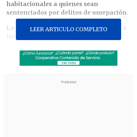
habitacionales a quienes sean
sentenciados por delitos de usurpación
.
La medida modifica la Ley N°16.391 para
LEER ARTICULO COMPLETO
impedir que infractores de tomas
ilegales utilicen recursos públicos
habitacionales
, asegurando que la
prioridad del sistema recaiga en las
familias que cumplen con los conductos
regulares y años de ahorro.
Revisa también
Así fue el intento de encerrona repelido por el
escolta del exministro Cordero
Encuestas destacan popularidad de la ACOT
anunciada por Kast