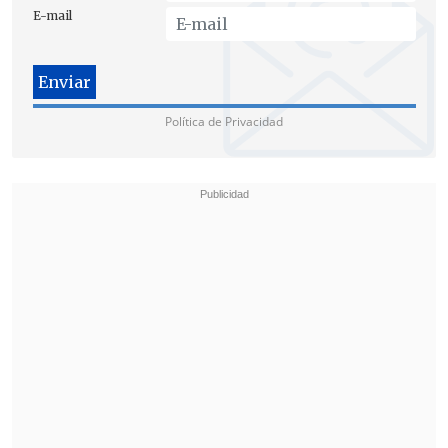
E-mail
Francesca Muñoz en el Congreso. (Foto: ATON)
Política de Privacidad
Al respecto, Muñoz enfatizó que "
el
Estado debe estar del lado de las
familias que cumplen las reglas y no de
quienes las vulneran
. Hay miles de
chilenos que llevan años esperando una
vivienda, reuniendo antecedentes,
postulando y siguiendo todos los
procedimientos establecidos".
"
No es justo que quienes optan por la
usurpación de terrenos o viviendas