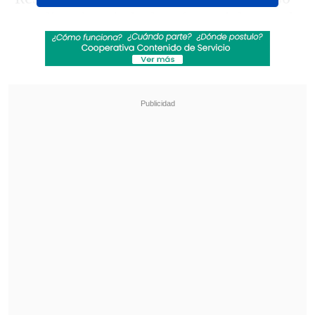
ampliar el periodo de referencial para el
cálculo de la jornada ordinaria,
pasándolo de las actuales cuatro
semanas a 15, como el promedio de la
OCDE o incluso hasta las 52 semanas.
Revisa también
Desbaratan contrabando para "armar" tintas y
tóners falsificados
Mesa del Senado rechaza suspender la Ley
Karin y Presidente Kast se abre a
perfeccionamientos
Alejandro Micco (DC)
, exsubsecretario
de Hacienda e integrante de la mesa,