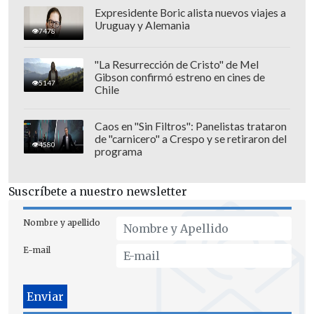
Expresidente Boric alista nuevos viajes a
Uruguay y Alemania
7478
"La Resurrección de Cristo" de Mel
Gibson confirmó estreno en cines de
5147
Chile
Caos en "Sin Filtros": Panelistas trataron
de "carnicero" a Crespo y se retiraron del
4580
programa
El economista planteó que "uno como
trabajador quizás se quiere cambiar, pero
Suscríbete a nuestro newsletter
si ya tengo 10 años en una empresa no
voy a jamás cambiarme porque si me
Nombre y apellido
cambio pierdo lo que tengo acumulado
E-mail
como derecho a las indemnizaciones".
"Por lo tanto -agregó-, uno empieza a
tener un mal equilibrio. Lo que se está