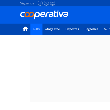
Síguenos:
País
Magazine
Deportes
Regiones
Mu