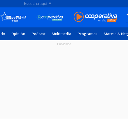
Escucha aquí ▼
ndo
Opinión
Podcast
Multimedia
Programas
Marcas & Neg