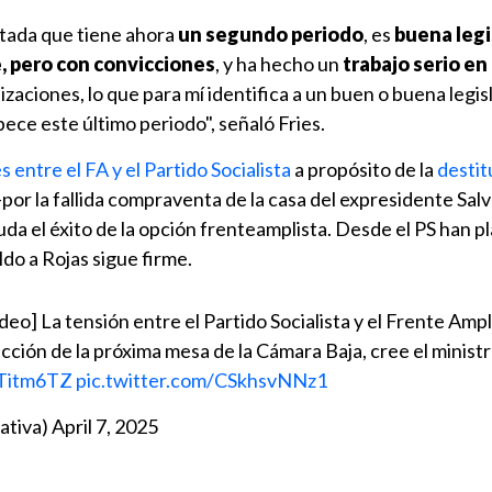
utada que tiene ahora
un segundo periodo
, es
buena legi
, pero con convicciones
, y ha hecho un
trabajo serio en 
nizaciones, lo que para mí identifica a un buen o buena legis
ce este último periodo", señaló Fries.
 entre el FA y el Partido Socialista
a propósito de la
destit
por la fallida compraventa de la casa del expresidente Sal
da el éxito de la opción frenteamplista. Desde el PS han p
ldo a Rojas sigue firme.
deo] La tensión entre el Partido Socialista y el Frente Ampl
ección de la próxima mesa de la Cámara Baja, cree el minist
rTitm6TZ
pic.twitter.com/CSkhsvNNz1
ativa)
April 7, 2025