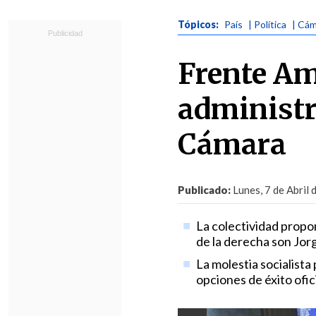
Tópicos:
País
| Política
| Cám
Frente Am
administra
Cámara
Publicado:
Lunes, 7 de Abril 
La colectividad propon
de la derecha son Jor
La molestia socialista
opciones de éxito ofici