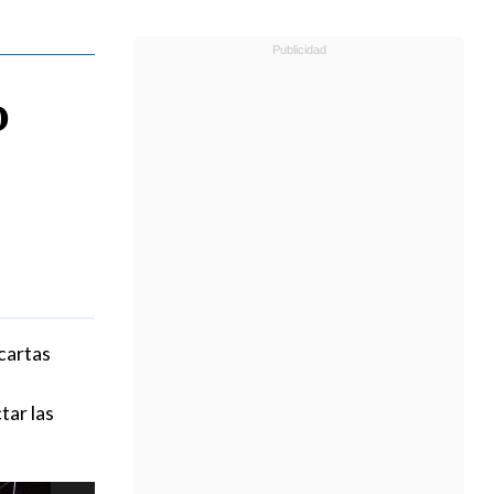
o
cartas
tar las