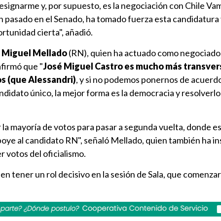
esignarme y, por supuesto, es la negociación con Chile Vam
an pasado en el Senado, ha tomado fuerza esta candidatura
tunidad cierta", añadió.
 Miguel Mellado
(RN), quien ha actuado como negociado
afirmó que "
José Miguel Castro es mucho más transvers
s (que Alessandri)
, y si no podemos ponernos de acuer
ndidato único, la mejor forma es la democracia y resolverl
la mayoría de votos para pasar a segunda vuelta, donde 
oye al candidato RN", señaló Mellado, quien también ha i
 votos del oficialismo.
 tener un rol decisivo en la sesión de Sala, que comenzará