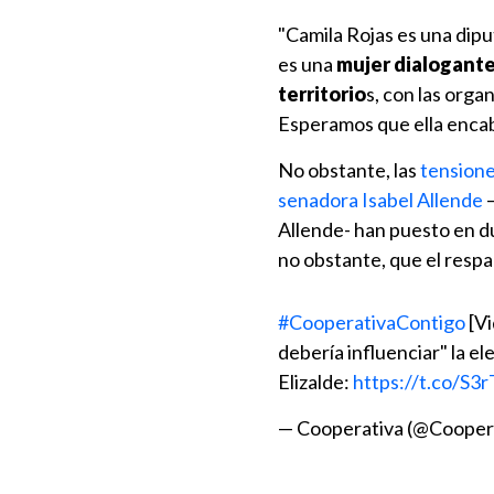
"Camila Rojas es una dip
es una
mujer dialogante
territorio
s, con las orga
Esperamos que ella encabe
No obstante, las
tensiones
senadora Isabel Allende
–
Allende- han puesto en du
no obstante, que el respa
#CooperativaContigo
[Vi
debería influenciar" la el
Elizalde:
https://t.co/S3
— Cooperativa (@Cooper