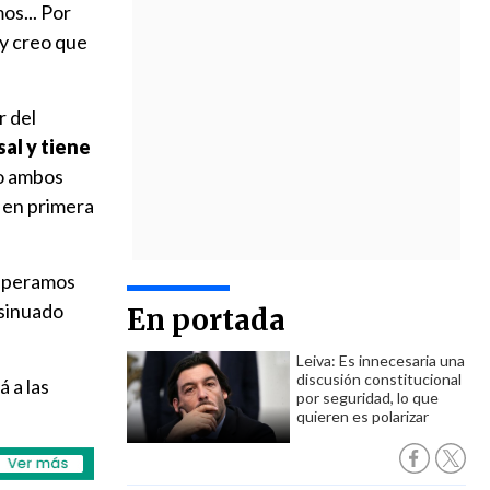
os... Por
 y creo que
r del
al y tiene
do ambos
o en primera
esperamos
nsinuado
En portada
Leiva: Es innecesaria una
discusión constitucional
 a las
por seguridad, lo que
quieren es polarizar