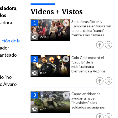
sladora
,
Videos + Vistos
los
Senadoras Flores y
ladora.
Campillai se enfrascaron
en una pelea "cuma"
frente a las cámaras
2200
ución de la
vador
lanteado,
Colo Colo mostró el
"Lado B" de la
multitudinaria
bienvenida a Vozinha
839
io "no
ro Álvaro
Capas antidrones
ayudan a hacer
"invisibles" a los
soldados ucranianos
679