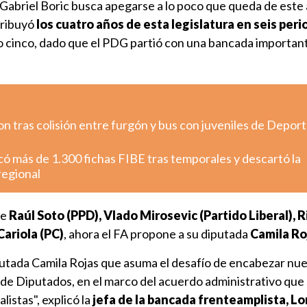
 Gabriel Boric busca apegarse a lo poco que queda de este
tribuyó
los cuatro años de esta legislatura en seis per
o cinco, dado que el PDG partió con una bancada important
 tras colisión entre furgón y bus con juveniles de Depor
có más de 1.300 fichas FIBE tras temporales y descartó la
regional
de
Raúl Soto (PPD), Vlado Mirosevic (Partido Liberal), 
Cariola (PC)
, ahora el FA propone a su diputada
Camila Ro
putada Camila Rojas que asuma el desafío de encabezar nue
de Diputados, en el marco del acuerdo administrativo que 
alistas", explicó la
jefa de la bancada frenteamplista, Lo