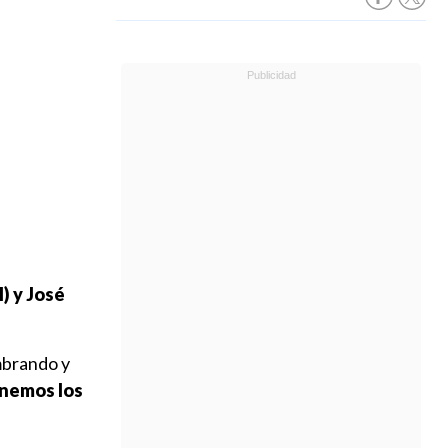
) y José
mbrando y
enemos los