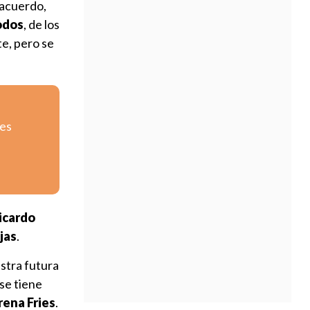
 acuerdo,
iodos
, de los
e, pero se
tes
Ricardo
jas
.
stra futura
se tiene
rena Fries
.