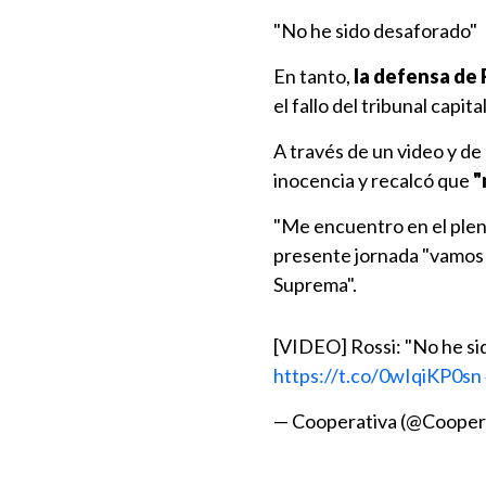
"No he sido desaforado"
En tanto,
la defensa de 
el fallo del tribunal capita
A través de un video y de
inocencia y recalcó que
"
"Me encuentro en el pleno
presente jornada "vamos 
Suprema".
[VIDEO] Rossi: "No he si
https://t.co/0wIqiKP0sn
— Cooperativa (@Cooper