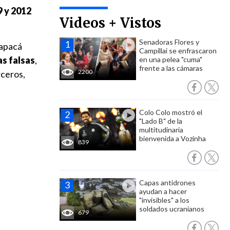
9 y 2012
Videos + Vistos
Senadoras Flores y
rapacá
Campillai se enfrascaron
as falsas
,
en una pelea "cuma"
frente a las cámaras
2200
rceros,
Colo Colo mostró el
"Lado B" de la
multitudinaria
bienvenida a Vozinha
839
Capas antidrones
ayudan a hacer
"invisibles" a los
soldados ucranianos
679