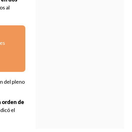
os al
tes
ón del pleno
la orden de
indicó el