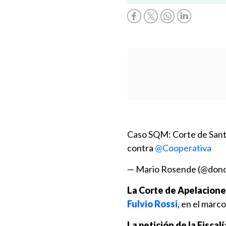
Caso SQM: Corte de Santi
contra
@Cooperativa
— Mario Rosende (@don
La Corte de Apelacione
Fulvio Rossi
, en el marc
La petición de la Fiscal