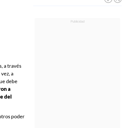
, a través
 vez, a
que debe
ron a
e del
otros poder