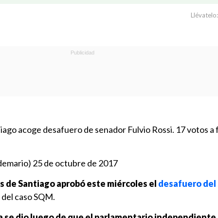
Llévatelo:
ago acoge desafuero de senador Fulvio Rossi. 17 votos a f
demario)
25 de octubre de 2017
s de Santiago aprobó este miércoles el
desafuero del
o del caso SQM.
ía se dio luego de
que el parlamentario independiente,