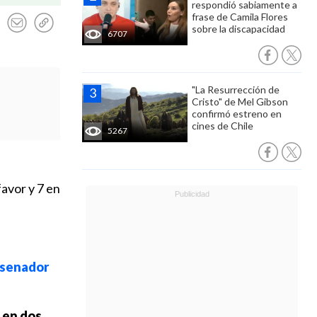
respondió sabiamente a
frase de Camila Flores
sobre la discapacidad
6707
"La Resurrección de
Cristo" de Mel Gibson
confirmó estreno en
cines de Chile
5267
avor y 7 en
 senador
 en dos