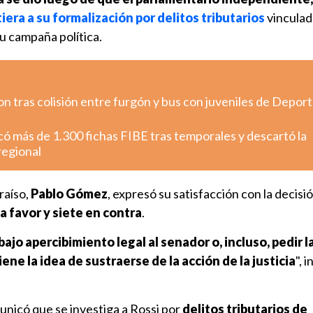
tiera a su formalización por delitos tributarios
vinculad
su campaña política.
 tras colisión entre furgón y bus con juveniles de Depor
có más de 1.300 fichas FIBE tras temporales y descartó la
regional
araíso,
Pablo Gómez
, expresó su satisfacción con la decisi
a favor y siete en contra
.
 bajo apercibimiento legal al senador o, incluso, pedir 
ne la idea de sustraerse de la acción de la justicia
", 
unicó que se investiga a Rossi por
delitos tributarios de