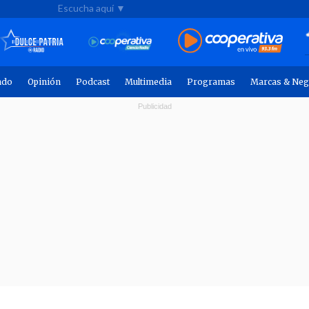
Escucha aquí ▼
ndo
Opinión
Podcast
Multimedia
Programas
Marcas & Neg