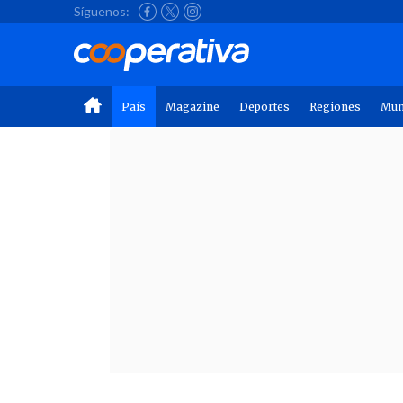
Síguenos:
País
Magazine
Deportes
Regiones
Mu