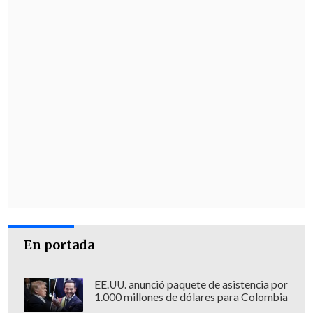
"Yo veo la discusión en la derecha actual
oficialismo y es un poco irrisorio ver
cómo RN quiere a la UDI pero la UDI no
quiere a RN, la UDI quiere a Republicanos
pero Republicanos no quiere a la UDI y al
final
no sabemos cuántas coaliciones
tenemos y cuánta unidad va a haber
para enfrentar los desafíos del propio
gobierno", lanzó.
En portada
EE.UU. anunció paquete de asistencia por
1.000 millones de dólares para Colombia