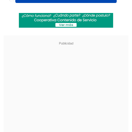
exitosa en la historia de la derecha en
nuestro país. Conseguimos dos
gobiernos con el presidente Sebastián
Piñera, pero
hoy día lo que es
importante es colaborar para que al
gobierno del presidente José Antonio
Kast le vaya bien
".
Revisa también
José Antonio Neme protagonizó colisión en
Las Condes
Conductor de aplicación fue baleado en
encerrona en Santiago Centro