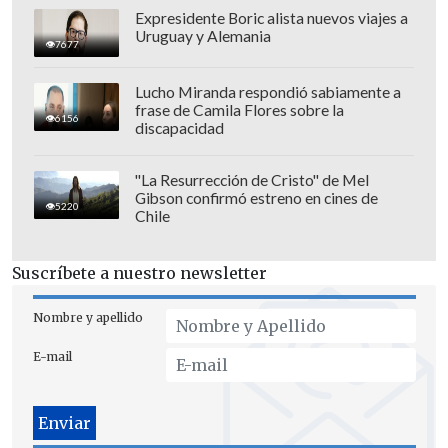
Expresidente Boric alista nuevos viajes a
Uruguay y Alemania
7677
Lucho Miranda respondió sabiamente a
frase de Camila Flores sobre la
6156
discapacidad
"La Resurrección de Cristo" de Mel
Gibson confirmó estreno en cines de
5220
Chile
Suscríbete a nuestro newsletter
Consultado sobre si este quiebre implica
Nombre y apellido
una alianza formal con la colectividad
E-mail
fundada por Kast, Cretton manifestó que
"todo lo que venga ahora de cómo se va a
armar una coalición, si Chile Vamos va a