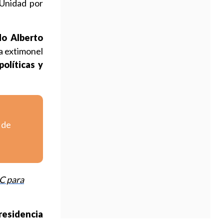
 Unidad por
do Alberto
ra extimonel
políticas y
 de
DC para
residencia