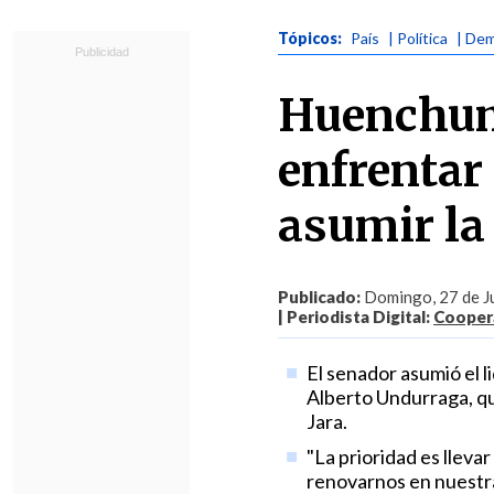
Tópicos:
País
| Política
| Dem
Huenchumi
enfrentar 
asumir la
Publicado:
Domingo, 27 de Ju
| Periodista Digital:
Coopera
El senador asumió el l
Alberto Undurraga, qui
Jara.
"La prioridad es llevar
renovarnos en nuestras