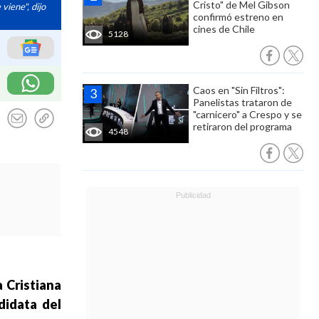
Cristo" de Mel Gibson
viene", dijo
confirmó estreno en
cines de Chile
5128
Caos en "Sin Filtros":
Panelistas trataron de
"carnicero" a Crespo y se
retiraron del programa
4548
 Cristiana
didata del