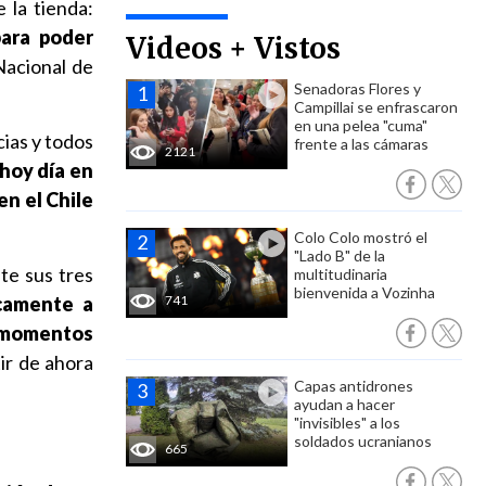
 la tienda:
ara poder
Videos + Vistos
Nacional de
Senadoras Flores y
Campillai se enfrascaron
en una pelea "cuma"
cias y todos
frente a las cámaras
2121
 hoy día en
en el Chile
Colo Colo mostró el
"Lado B" de la
te sus tres
multitudinaria
bienvenida a Vozinha
camente a
741
n momentos
ir de ahora
Capas antidrones
ayudan a hacer
"invisibles" a los
soldados ucranianos
665