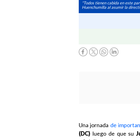
"Todos tienen cabida en este part
Huenchumilla al asumir la direct
Una jornada
de important
(DC)
luego de que su
J