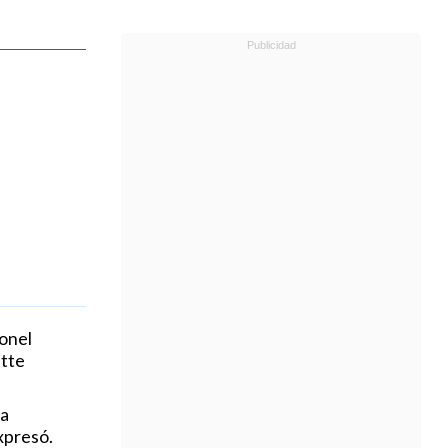
monel
ette
ra
xpresó.