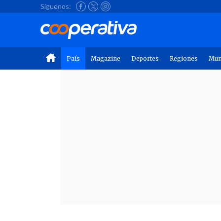
Síguenos:
País
Magazine
Deportes
Regiones
Mu