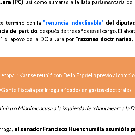
Jara (PC),
así como sumarse a la lista parlamentaria de
ge terminó con la
"renuncia indeclinable"
del diputa
cia del partido
, después de tres años en el cargo. El aho
r"
el apoyo de la DC a Jara por
"razones doctrinarias, 
tapa": Kast se reunió con De la Espriella previo al cambio
G ante Fiscalía por irregularidades en gastos electorales
nistro Mladinic acusa a la izquierda de "chantajear" a la 
rraga,
el senador Francisco Huenchumilla asumió la p