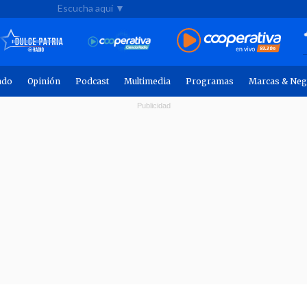
Escucha aquí ▼
ndo
Opinión
Podcast
Multimedia
Programas
Marcas & Neg