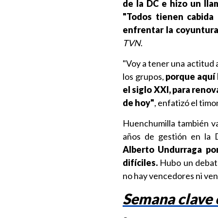
de la DC e hizo un lla
"Todos tienen cabida 
enfrentar la coyuntura
TVN
.
"Voy a tener una actitud 
los grupos,
porque aquí 
el siglo XXI, para reno
de hoy"
, enfatizó el timo
Huenchumilla también val
años de gestión en la 
Alberto Undurraga por
difíciles.
Hubo un debate 
no hay vencedores ni ven
Semana clave 