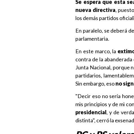
Se espera que esta sea
nueva directiva
, puest
los demás partidos ofici
En paralelo, se deberá de
parlamentaria.
En este marco, la
extimo
contra de la abanderada o
Junta Nacional, porque n
partidarios, lamentable
Sin embargo, eso
no sign
"Decir eso no sería hone
mis principios y de mi co
presidencial
, y de verd
distinta", cerró la exsena