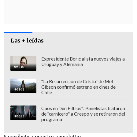
Las + leídas
Expresidente Boric alista nuevos viajes a
Uruguay y Alemania
6310
"La Resurrección de Cristo" de Mel
Gibson confirmó estreno en cines de
3861
Chile
"El 80 por ciento el respaldo a una nueva
Constitución y se mantiene también una
Caos en "Sin Filtros": Panelistas trataron
de "carnicero" a Crespo y se retiraron del
preferencia clara de los votantes por la
3585
programa
Convención Constitucional y no la
Convención Constitucional Mixta y esto
Suscríbete a nuestro newsletter