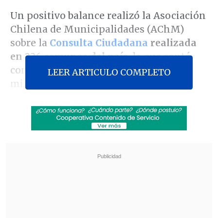
Un positivo balance realizó la Asociación
Chilena de Municipalidades (AChM)
sobre la
Consulta Ciudadana
realizada
en 226 comunas del país
, la que contó
con una participación de más de dos
LEER ARTICULO COMPLETO
millones de personas, tanto en la
votación electrónica como de manera
presencial.
Revisa también
Salarios crecieron 2,3% durante el primer
semestre de 2026
"La mano ha cambiado": Presidente Kast dio el
vamos a operativo policial en Santiago