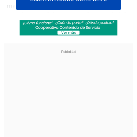
manifestó que por el momento
la
papeleta tendría tres nombres: Gabriel
Boric (CS), Jaime Mulet (FRVS) y el suyo
,
aunque no desestimó agregar a la
candidata del Partido Socialista, Paula
Narváez.
Revisa también
Así fue el intento de encerrona repelido por el
escolta del exministro Cordero
Encuestas destacan popularidad de la ACOT
anunciada por Kast
"Creo que
hay una discusión en el PS,
nosotros lo hemos venido planteando