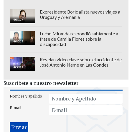
Expresidente Boric alista nuevos viajes a
Uruguay y Alemania
8117
Lucho Miranda respondió sabiamente a
frase de Camila Flores sobre la
8069
"Ellos
dijeron que nunca votarían por
discapacidad
nosotros
, dijeron que no tenían ninguna
coincidencia, entonces
ese pacto sería
Revelan video clave sobre el accidente de
José Antonio Neme en Las Condes
una pésima señal para Chile
, sería un
5982
pacto para ver cuánto les toca en el
Suscríbete a nuestro newsletter
futuro gobierno", puntualizó.
Nombre y apellido
Las primarias legales deben ser inscritas
por los partidos participantes en esta
E-mail
jornada, en la que se llevarán a cabo
diversas reuniones con el fin de lograr
una cita amplia de la oposición.