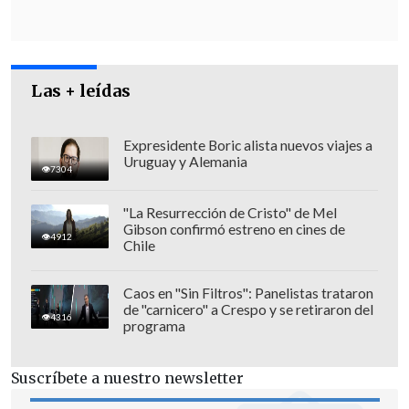
Las + leídas
Expresidente Boric alista nuevos viajes a
Uruguay y Alemania
Los objetivos del Frente Amplio
7304
Desde el Frente Amplio (FA), en tanto, su
"La Resurrección de Cristo" de Mel
Gibson confirmó estreno en cines de
presidenta,
Constanza Martínez
,
4912
Chile
aseguró que el objetivo del partido
oficialista en estas elecciones es
Caos en "Sin Filtros": Panelistas trataron
de "carnicero" a Crespo y se retiraron del
"
mantener gobiernos de cambio
, que
4316
programa
para nosotros han significado el poder
barrer con la corrupción en muchos de
Suscríbete a nuestro newsletter
los municipios en los que nos tuvimos