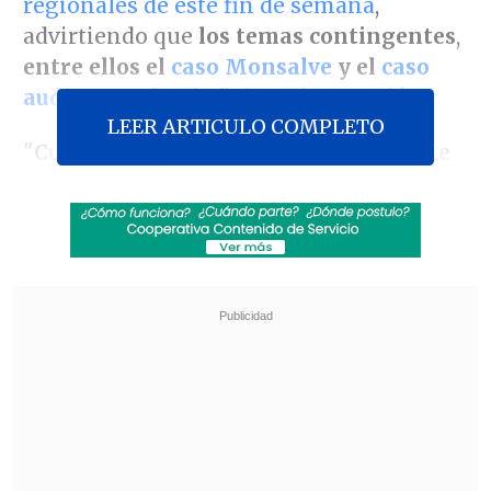
regionales de este fin de semana
,
advirtiendo que
los temas contingentes
,
entre ellos el
caso Monsalve
y el
caso
audios
,
pueden influir en la votación
.
LEER ARTICULO COMPLETO
"
Cuando uno repasa lo que ha sido este
año
,
da vergüenza
. Aquí ha habido casos
inaceptables de lado y lado", cuestionó la
aún jefa comunal.
Revisa también
Detienen a sujetos por intento de atropello a
carabineros en Peñalolén
Inflación de julio fue de 0,1% y bajó a 12 meses