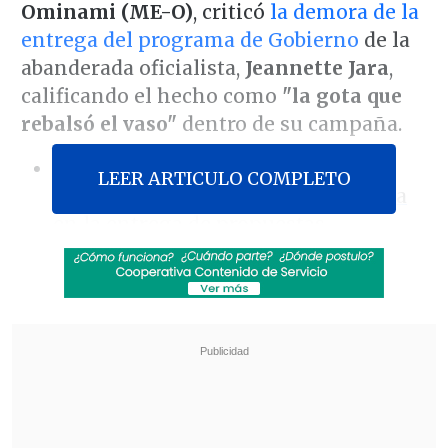
Ominami (ME-O)
, criticó
la demora de la
entrega del programa de Gobierno
de la
abanderada oficialista,
Jeannette Jara
,
calificando el hecho como
"la gota que
rebalsó el vaso"
dentro de su campaña.
[Lea también]
Jara respondió a
LEER ARTICULO COMPLETO
críticas oficialistas y DC por demora
en la entrega de propuestas
Este sábado, el abanderado realizó una
actividad
en la que dio a conocer sus
lineamientos en materia deportiva
y
presentó como vocero temático a
Eduardo Arancibia
, exjugador de fútbol
de la Universidad de Chile, señalando
que "
sería un honor"
su incorporación