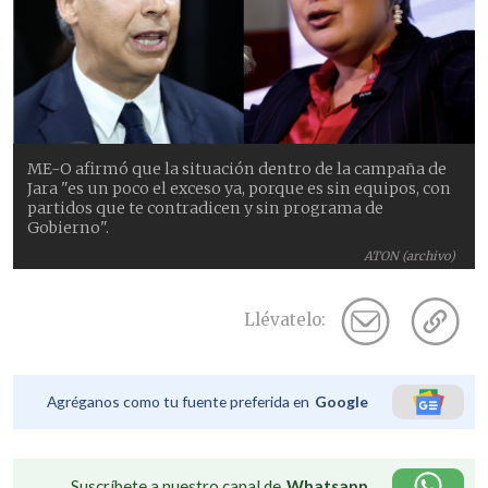
ME-O afirmó que la situación dentro de la campaña de
Jara "es un poco el exceso ya, porque es sin equipos, con
partidos que te contradicen y sin programa de
Gobierno".
ATON (archivo)
Llévatelo:
Agréganos como tu fuente preferida en
Google
Suscríbete a nuestro canal de
Whatsapp