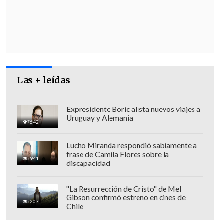
y pido perdón si cae mal,
pero es un poco
la gota que rebalsa el vaso"
, manifestó.
"Uno no puede presentarse a este gran
momento, que es una elección
presidencial, sin programa de Gobierno.
Las + leídas
No sé cómo decirlo porque no quiero caer
mal, ¿cómo lo digo bien? A ver:
no se
Expresidente Boric alista nuevos viajes a
puede ir a una elección presidencial sin
Uruguay y Alemania
7642
programa de Gobierno"
, reiteró el
candidato.
Lucho Miranda respondió sabiamente a
frase de Camila Flores sobre la
5941
discapacidad
"La Resurrección de Cristo" de Mel
Gibson confirmó estreno en cines de
5207
Chile