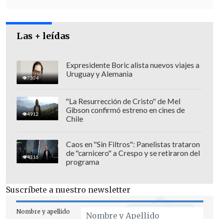
una
denuncia ante el Tribunal Supremo
del partido
"para que se investiguen a
todas las personas involucradas en los
Las + leídas
hechos relacionados con la rendición de
la campaña a gobernadora".
Expresidente Boric alista nuevos viajes a
Uruguay y Alemania
7304
"La Resurrección de Cristo" de Mel
Gibson confirmó estreno en cines de
4912
Chile
Caos en "Sin Filtros": Panelistas trataron
de "carnicero" a Crespo y se retiraron del
4316
programa
Suscríbete a nuestro newsletter
Nombre y apellido