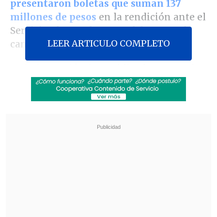
presentaron boletas que suman 137
millones de pesos
en la rendición ante el
Servicio Electoral por sus labores en la
LEER ARTICULO COMPLETO
campaña.
La información fue publicada esta tarde
por
el
Centro de Investigación Periodística
(Ciper)
, en un reportaje que comparó los
montos de esas boletas con prestaciones
similares y encuentra que solo son
parecidas a montos de asesorías en la
campaña presidencial de 2017.
Revisa también
Detienen a sujetos por intento de atropello a
carabineros en Peñalolén