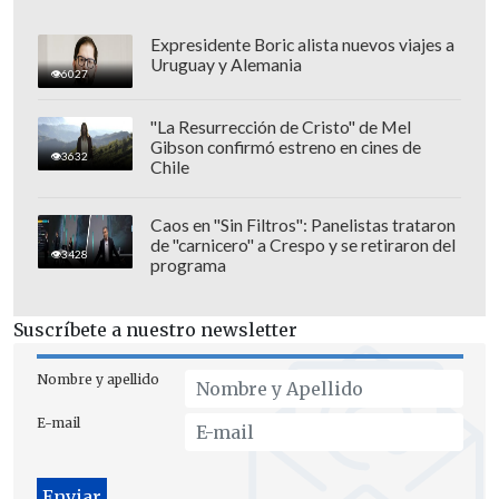
Expresidente Boric alista nuevos viajes a
Uruguay y Alemania
6027
El titular de Salud respondió, primero,
"La Resurrección de Cristo" de Mel
que "estamos cayendo a 9% diario, más o
Gibson confirmó estreno en cines de
3632
menos, en casos", por lo que estimó,
Chile
considerando "cuantos días faltan para la
Caos en "Sin Filtros": Panelistas trataron
elección, uno podría decir que
de
de "carnicero" a Crespo y se retiraron del
3428
ninguna manera vamos a llegar a 1.800"
programa
casos
, números que había para el
Plebiscito de octubre, pero puntualizó
Suscríbete a nuestro newsletter
que "
probablemente vamos a llegar a
Nombre y apellido
3.000
casos diarios".
E-mail
Destacó que a comienzos de abril la
positividad de los
exámenes de PCR era