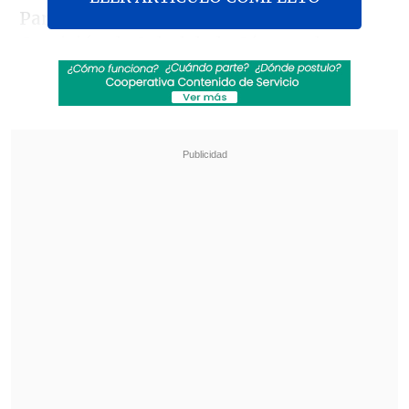
Paris participó esta jornada en la
Comisión de Salud de la Cámara de
Diputadas y Diputados, donde se le
consultó por las condiciones para llevar
a cabo las mega elecciones, inicialmente
programadas para el mes que se va, abril,
pero que debieron ser aplazadas debido al
recrudecimiento de la segunda ola de la
pandemia.
Revisa también
Estallido social: Gobierno confirmó que
"pronto" resolverá las solicitudes de indulto
Corte ratificó destitución de enfermera que
viajó al extranjero durante licencia por hijo