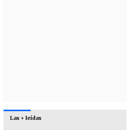
Socialista
), que
ha sacudido al Ejecutivo.
Las colectividades acordaron reunirse a
partir de las
18:00 horas
en La Moneda
para desarrollar un
Comité Político
Ampliado
.
Las + leídas