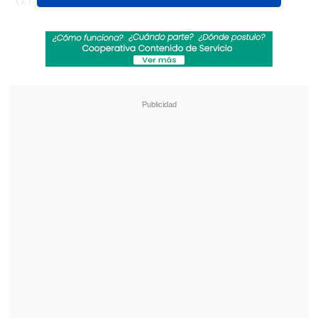
Presidente Gabriel Boric.
Revisa también
Escolta del exministro Cordero frustró a
disparos un portonazo en Vitacura
Incendio en domicilio provocó la muerte de
dos adultos mayores en Recoleta
El objetivo es dar una
"muestra de
unidad"
, destacaron fuentes de la
coalición, en medio de la crisis derivada
de la denuncia por violación contra el
exsubsecretario Manuel
Monsalve (
recién renunciado al Partido