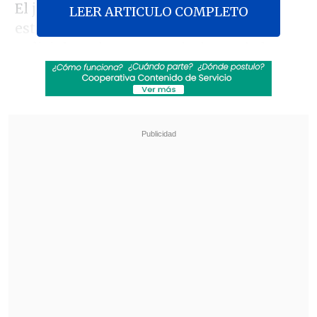
El jurista señaló que "hay que dejar
LEER ARTICULO COMPLETO
establecido y claro que ese informe
policial estaba en conocimiento de los
intervinientes desde hace un par de
meses al menos, y lo segundo, es que ese
informe correctamente chequeado tiene
incongruencias, inconsistencias,
errores y faltas que son significativas
".
Revisa también
Meteorología anuncia fuerte caída de
temperaturas y aguanieve para el fin de
semana
Hogar de Cristo busca emprendedores para
mejorar la vida de adultos mayores