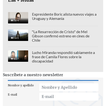
cuales son entre otras,
las parturientas y
Las + leídas
gestantes
: la norma orgánica de la PDI y
el código de ética y reglas. Aun así, los
Expresidente Boric alista nuevos viajes a
Uruguay y Alemania
policías dicen que
se les insistió en
7504
llevar adelante esa diligencia
en ese
"La Resurrección de Cristo" de Mel
minuto y hora", afirmó.
Gibson confirmó estreno en cines de
5161
Chile
Lucho Miranda respondió sabiamente a
frase de Camila Flores sobre la
4627
discapacidad
Suscríbete a nuestro newsletter
Nombre y apellido
E-mail